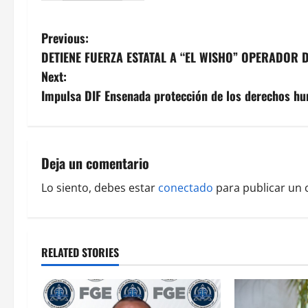
P
Previous:
DETIENE FUERZA ESTATAL A “EL WISHO” OPERADOR D
o
Next:
s
Impulsa DIF Ensenada protección de los derechos h
t
n
Deja un comentario
a
Lo siento, debes estar
conectado
para publicar un 
v
i
RELATED STORIES
g
a