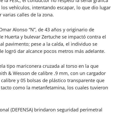
de la FESC, el conductor no respetó la señal gráfica
re los vehículos, intentando escapar, lo que dio lugar
 varias calles de la zona.
 Omar Alonso “N”, de 43 años y originario de
alle Huerta y bulevar Zertuche se impactó contra el
l pavimento; pese a la caída, el individuo se
 le logró dar alcance pocos metros más adelante.
tela tipo mariconera cruzada al torso en la que
mith & Wesson de calibre .9 mm, con un cargador
calibre y 05 bolsas de plástico transparente que
 tacto como la metanfetamina, los cuales tuvieron
ional (DEFENSA) brindaron seguridad perimetral