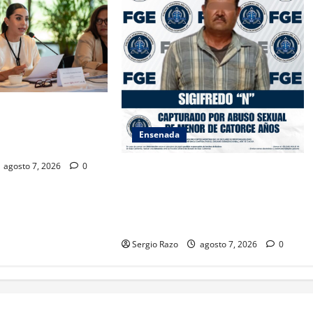
SAMBLEA NACIONAL
ES AMBIENTALES EN
Ensenada
A CALIFORNIA
agosto 7, 2026
0
LOGRA FISCALÍA CUMPLIMENTAR
ORDEN DE APREHENSIÓN POR
ABUSO SEXUAL AGRAVADO
CONTRA MENOR DE CATORCE AÑOS
Sergio Razo
agosto 7, 2026
0