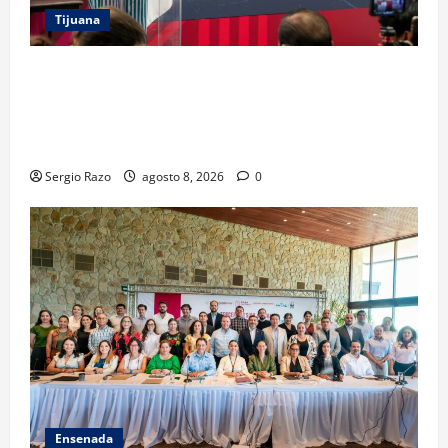
Tijuana
GARANTIZA GOBIERNO DE BAJA CALIFORNIA
REGRESO A CLASES CON INFRAESTRUCTURA
FORTALECIDA, CERTEZA AL MAGISTERIO Y APOYOS
SOCIALES
Sergio Razo
agosto 8, 2026
0
Ensenada