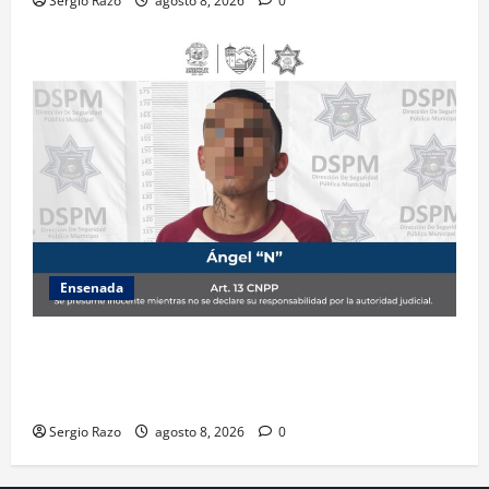
Sergio Razo
agosto 8, 2026
0
Ensenada
Detiene la DSPM a probable responsable por
presuntos delitos contra la salud tras intervención
de tránsito
Sergio Razo
agosto 8, 2026
0