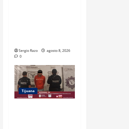
BAJA CALIFORNIA REGRESO
A CLASES CON
INFRAESTRUCTURA
FORTALECIDA, CERTEZA AL
MAGISTERIO Y APOYOS
SOCIALES
Sergio Razo
agosto 8, 2026
0
Tijuana
BRINDA ESCUADRÓN
VIOLETA PROTECCIÓN A
ADOLESCENTE VIOLENTADA
POR SU PAREJA