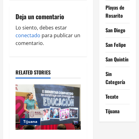
i
Playas de
Rosarito
Deja un comentario
g
Lo siento, debes estar
San Diego
a
conectado
para publicar un
comentario.
San Felipe
t
i
San Quintín
o
RELATED STORIES
Sin
Categoría
n
Tecate
Tijuana
Tijuana
GARANTIZA GOBIERNO DE