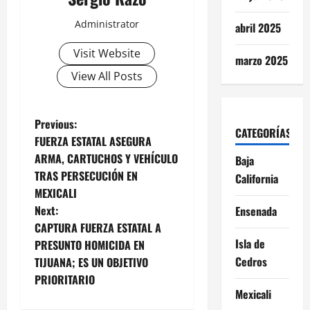
Administrator
abril 2025
Visit Website
marzo 2025
View All Posts
P
Previous:
CATEGORÍAS
FUERZA ESTATAL ASEGURA
o
ARMA, CARTUCHOS Y VEHÍCULO
Baja
TRAS PERSECUCIÓN EN
California
s
MEXICALI
t
Next:
Ensenada
CAPTURA FUERZA ESTATAL A
n
Isla de
PRESUNTO HOMICIDA EN
Cedros
TIJUANA; ES UN OBJETIVO
a
PRIORITARIO
Mexicali
v