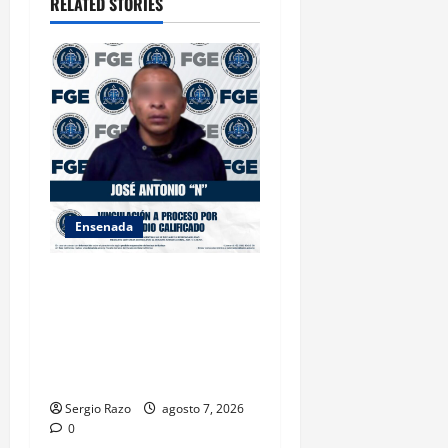
o
RELATED STORIES
n
Ensenada
FISCALÍA GENERAL DEL
ESTADO LOGRA
VINCULACIÓN A PROCESO
POR HOMICIDIO
CALIFICADO
Sergio Razo
agosto 7, 2026
0