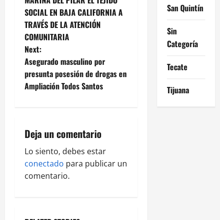
MARINA DEL PILAR EL TEJIDO
San Quintín
SOCIAL EN BAJA CALIFORNIA A
s
TRAVÉS DE LA ATENCIÓN
Sin
t
COMUNITARIA
Categoría
Next:
n
Asegurado masculino por
Tecate
presunta posesión de drogas en
a
Ampliación Todos Santos
Tijuana
v
i
Deja un comentario
g
Lo siento, debes estar
a
conectado
para publicar un
comentario.
t
i