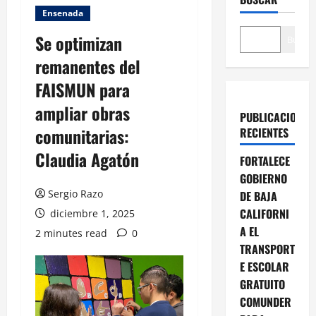
Ensenada
Se optimizan
Buscar
remanentes del
FAISMUN para
ampliar obras
PUBLICACIONES
comunitarias:
RECIENTES
Claudia Agatón
FORTALECE
GOBIERNO
Sergio Razo
DE BAJA
CALIFORNI
diciembre 1, 2025
A EL
2 minutes read
0
TRANSPORT
E ESCOLAR
GRATUITO
COMUNDER