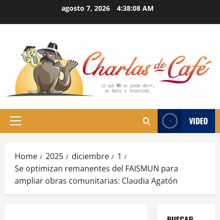
Skip
agosto 7, 2026
4:38:09 AM
to
content
VIDEO
Primary
Menu
Home
2025
diciembre
1
Se optimizan remanentes del FAISMUN para
ampliar obras comunitarias: Claudia Agatón
BUSCAR