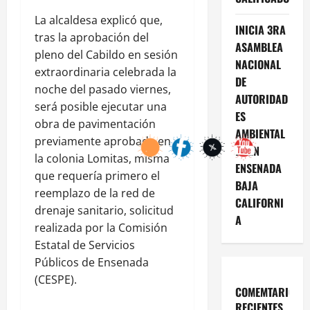
La alcaldesa explicó que,
INICIA 3RA
tras la aprobación del
ASAMBLEA
pleno del Cabildo en sesión
NACIONAL
extraordinaria celebrada la
DE
noche del pasado viernes,
AUTORIDAD
será posible ejecutar una
ES
obra de pavimentación
AMBIENTAL
previamente aprobada en
ES EN
la colonia Lomitas, misma
ENSENADA
que requería primero el
BAJA
reemplazo de la red de
CALIFORNI
drenaje sanitario, solicitud
A
realizada por la Comisión
Estatal de Servicios
Públicos de Ensenada
(CESPE).
COMEMTARIOS
RECIENTES