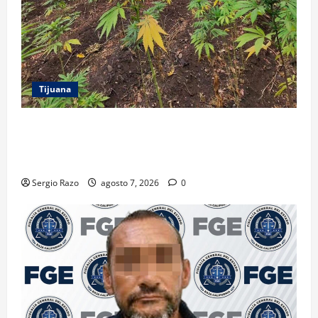
Tijuana
DENUNCIA CIUDADANA PERMITE LOCALIZAR
PLANTÍO; SE ASEGURARON MÁS DE 16 MIL PLANTAS
DE MARIHUANA
Sergio Razo
agosto 7, 2026
0