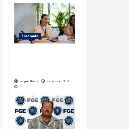
Ensenada
INICIA 3RA ASAMBLEA
NACIONAL DE AUTORIDADES
AMBIENTALES EN ENSENADA
BAJA CALIFORNIA
Sergio Razo
agosto 7, 2026
0