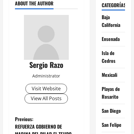
ABOUT THE AUTHOR
CATEGORÍAS
Baja
California
Ensenada
Isla de
Cedros
Sergio Razo
Mexicali
Administrator
Playas de
Visit Website
Rosarito
View All Posts
San Diego
P
Previous:
San Felipe
REFUERZA GOBIERNO DE
o