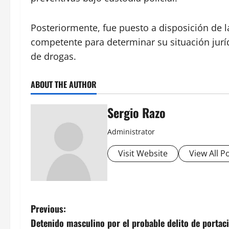
Posteriormente, fue puesto a disposición de l
competente para determinar su situación juríd
de drogas.
ABOUT THE AUTHOR
Sergio Razo
Administrator
Visit Website
View All P
P
Previous:
Detenido masculino por el probable delito de portac