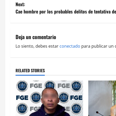
o
Next:
s
Cae hombre por los probables delitos de tentativa d
t
n
Deja un comentario
a
Lo siento, debes estar
conectado
para publicar un 
v
i
RELATED STORIES
g
a
t
i