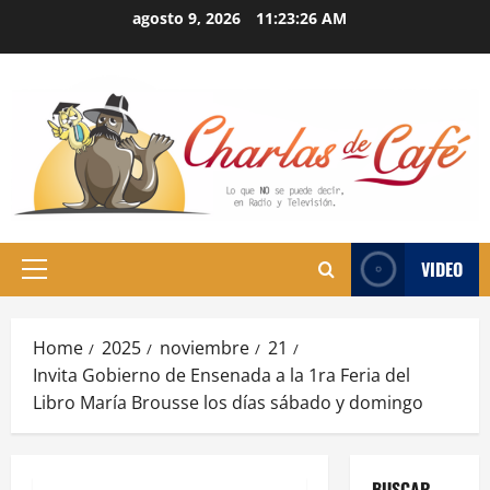
Skip
agosto 9, 2026
11:23:27 AM
to
content
VIDEO
Primary
Menu
Home
2025
noviembre
21
Invita Gobierno de Ensenada a la 1ra Feria del
Libro María Brousse los días sábado y domingo
BUSCAR