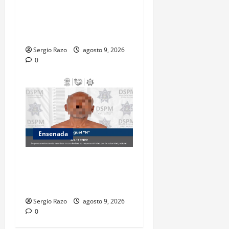
bulevar Ramírez Méndez y la
avenida Diamante, en
sentido sur-norte.
Sergio Razo
agosto 9, 2026
0
Ensenada
Atiende Policía Municipal
reporte y detiene a hombre
por probable allanamiento
Sergio Razo
agosto 9, 2026
0