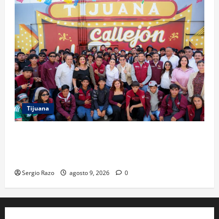
Tijuana
PROYECTO TIJUANA Y RUTA DE LA PAZ IMPULSAN EL
ARTE URBANO Y LA RECUPERACIÓN DE ESPACIOS
COMUNITARIOS
Sergio Razo
agosto 9, 2026
0