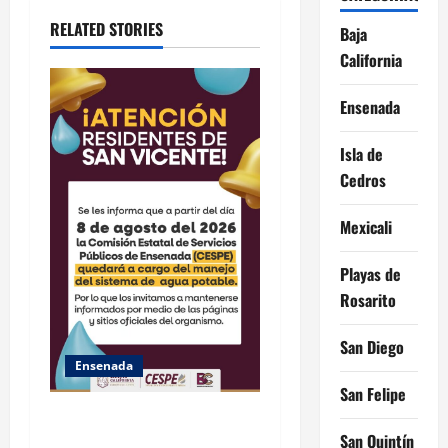
t
RELATED STORIES
Baja
i
California
o
Ensenada
n
Isla de
Cedros
Mexicali
Playas de
Rosarito
San Diego
Ensenada
San Felipe
GARANTIZA GOBIERNO DE
San Quintín
BAJA CALIFORNIA ACCESO