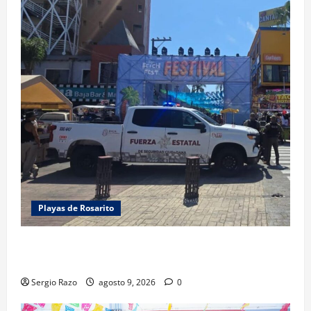
Playas de Rosarito
FUERZA ESTATAL APOYA VIGILANCIA EN BAJA BEACH
FEST; PRIMER NOCHE EN CALMA
Sergio Razo
agosto 9, 2026
0