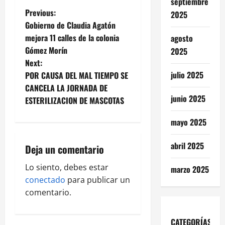
septiembre
P
Previous:
2025
Gobierno de Claudia Agatón
o
mejora 11 calles de la colonia
agosto
Gómez Morín
2025
s
Next:
t
julio 2025
POR CAUSA DEL MAL TIEMPO SE
CANCELA LA JORNADA DE
n
junio 2025
ESTERILIZACION DE MASCOTAS
a
mayo 2025
v
abril 2025
Deja un comentario
i
Lo siento, debes estar
marzo 2025
g
conectado
para publicar un
comentario.
a
CATEGORÍAS