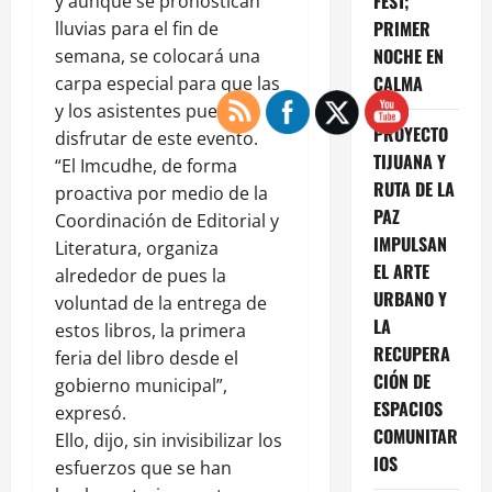
FEST;
y aunque se pronostican
PRIMER
lluvias para el fin de
NOCHE EN
semana, se colocará una
CALMA
carpa especial para que las
y los asistentes puedan
PROYECTO
disfrutar de este evento.
TIJUANA Y
“El Imcudhe, de forma
RUTA DE LA
proactiva por medio de la
PAZ
Coordinación de Editorial y
IMPULSAN
Literatura, organiza
EL ARTE
alrededor de pues la
URBANO Y
voluntad de la entrega de
LA
estos libros, la primera
RECUPERA
feria del libro desde el
CIÓN DE
gobierno municipal”,
ESPACIOS
expresó.
COMUNITAR
Ello, dijo, sin invisibilizar los
IOS
esfuerzos que se han