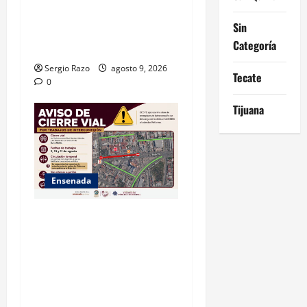
AL AGUA EN SAN VICENTE
Sin
CON OPERACIÓN DIRECTA
Categoría
DE CESPE
Sergio Razo
agosto 9, 2026
Tecate
0
Tijuana
Ensenada
La Dirección de Seguridad
Pública Municipal informa
que, por trabajos de la
CESPE, del 9 al 11 de agosto
se cerrará temporalmente la
avenida Reforma, entre el