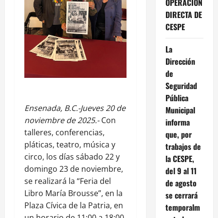
OPERACIÓN
DIRECTA DE
CESPE
La
Dirección
de
Seguridad
Pública
Ensenada, B.C.-Jueves 20 de
Municipal
noviembre de 2025.-
Con
informa
talleres, conferencias,
que, por
pláticas, teatro, música y
trabajos de
circo, los días sábado 22 y
la CESPE,
domingo 23 de noviembre,
del 9 al 11
se realizará la “Feria del
de agosto
Libro María Brousse”, en la
se cerrará
Plaza Cívica de la Patria, en
temporalm
un horario de 11:00 a 18:00