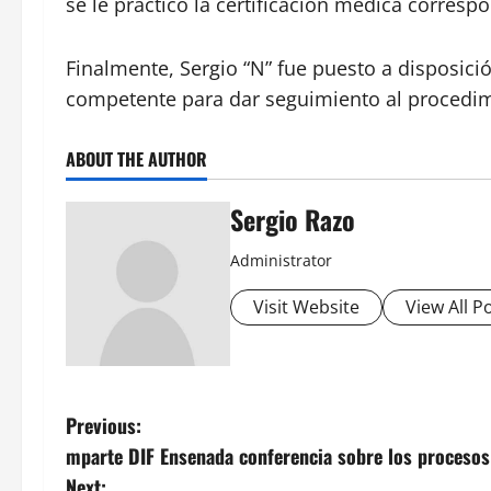
se le practicó la certificación médica corresp
Finalmente, Sergio “N” fue puesto a disposició
competente para dar seguimiento al procedim
ABOUT THE AUTHOR
Sergio Razo
Administrator
Visit Website
View All P
P
Previous:
mparte DIF Ensenada conferencia sobre los procesos
o
Next: