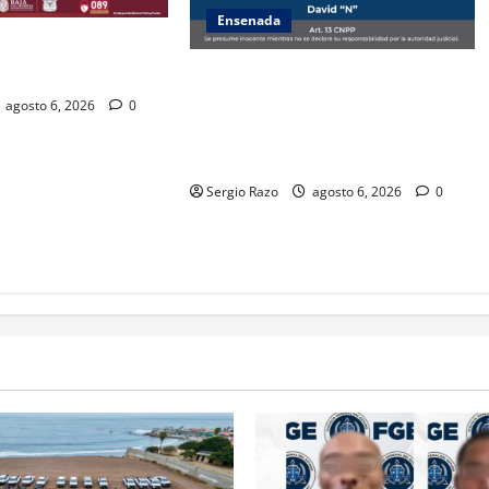
Ensenada
ZA ESTATAL AL
VALLE DE GUADALUPE
Es asegurado hombre por probable
posesión de droga tras
agosto 6, 2026
0
intervención preventiva en Playa
Ensenada
Sergio Razo
agosto 6, 2026
0