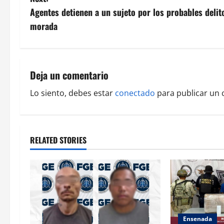
s
Agentes detienen a un sujeto por los probables deli
morada
t
n
a
Deja un comentario
v
Lo siento, debes estar
conectado
para publicar un 
i
g
RELATED STORIES
a
t
i
Ensenada