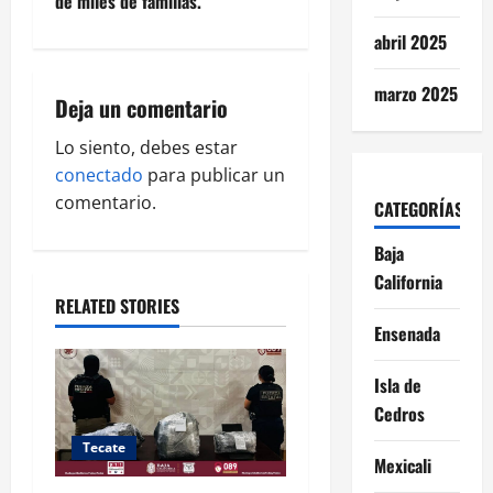
de miles de familias.
i
abril 2025
g
marzo 2025
Deja un comentario
a
Lo siento, debes estar
t
conectado
para publicar un
i
comentario.
CATEGORÍAS
o
Baja
California
n
RELATED STORIES
Ensenada
Isla de
Cedros
Tecate
Mexicali