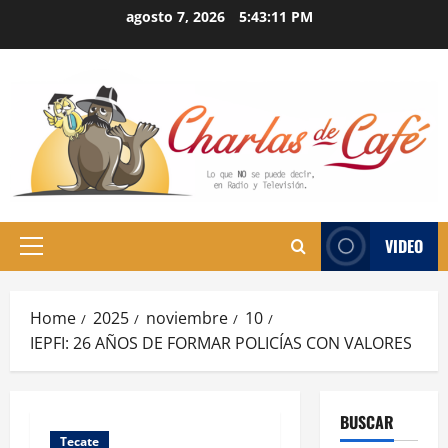
Skip
agosto 7, 2026
5:43:11 PM
to
content
VIDEO
Primary
Menu
Home
2025
noviembre
10
IEPFI: 26 AÑOS DE FORMAR POLICÍAS CON VALORES
BUSCAR
Tecate