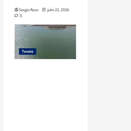
DROGA
Sergio Razo
julio 22, 2026
0
Tecate
Sábado 18 de julio de
2026 MANTIENEN
AUTORIDADES AMBIENTALES
OPERATIVOS DE VIGILANCIA
Y SANEAMIENTO EN LA
PRESA EL CARRIZO -
Autoridades coordinan
operativo interinstitucional
de inspección.