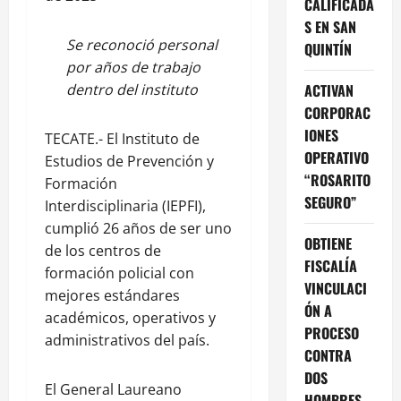
CALIFICADA
S EN SAN
Se reconoció personal
QUINTÍN
por años de trabajo
ACTIVAN
dentro del instituto
CORPORAC
IONES
TECATE.- El Instituto de
OPERATIVO
Estudios de Prevención y
“ROSARITO
Formación
SEGURO”
Interdisciplinaria (IEPFI),
cumplió 26 años de ser uno
OBTIENE
de los centros de
FISCALÍA
formación policial con
VINCULACI
mejores estándares
ÓN A
académicos, operativos y
PROCESO
administrativos del país.
CONTRA
DOS
El General Laureano
HOMBRES