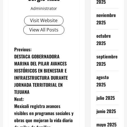
2025
Administrator
noviembre
Visit Website
2025
View All Posts
octubre
2025
P
Previous:
septiembre
DESTACA GOBERNADORA
o
MARINA DEL PILAR AVANCES
2025
HISTÓRICOS EN BIENESTAR E
s
agosto
INFRAESTRUCTURA DURANTE
t
2025
JORNADA TERRITORIAL EN
TIJUANA
n
julio 2025
Next:
Mexicali registra avances
a
junio 2025
visibles en programas sociales y
v
obras que mejoran la vida diaria
mayo 2025