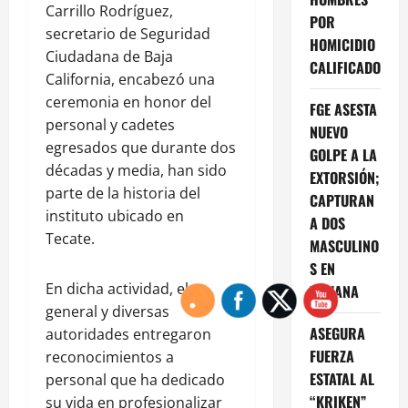
Carrillo Rodríguez,
POR
secretario de Seguridad
HOMICIDIO
Ciudadana de Baja
CALIFICADO
California, encabezó una
ceremonia en honor del
FGE ASESTA
personal y cadetes
NUEVO
egresados que durante dos
GOLPE A LA
décadas y media, han sido
EXTORSIÓN;
parte de la historia del
CAPTURAN
instituto ubicado en
A DOS
Tecate.
MASCULINO
S EN
En dicha actividad, el
TIJUANA
general y diversas
ASEGURA
autoridades entregaron
FUERZA
reconocimientos a
ESTATAL AL
personal que ha dedicado
“KRIKEN”
su vida en profesionalizar