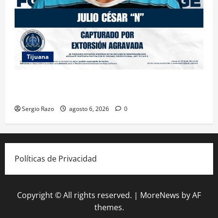
Tijuana
FGE ASESTA NUEVO GOLPE A LA EXTORSIÓN;
CAPTURAN A DOS MASCULINOS EN TIJUANA
Sergio Razo
agosto 6, 2026
0
Políticas de Privacidad
Copyright © All rights reserved.
|
MoreNews
by AF
themes.