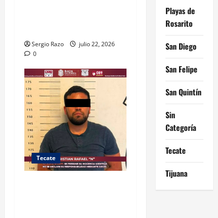
LOCALIZA FESC VEHÍCULOS
Playas de
ROBADOS CON MÁS DE 600
Rosarito
CARTUCHOS Y GRANADAS
Sergio Razo
julio 22, 2026
San Diego
0
San Felipe
San Quintín
Sin
Categoría
Tecate
Tecate
Tijuana
DETIENE GRUPO PROTEO A
“EL CRIS”; LE ASEGURAN
ARMA Y ENVOLTORIOS CON