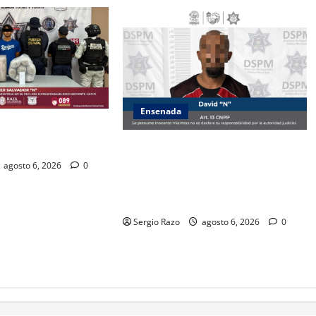
Ensenada
ZA ESTATAL AL
VALLE DE GUADALUPE
Es asegurado hombre por probable
posesión de droga tras
agosto 6, 2026
0
intervención preventiva en Playa
Ensenada
Sergio Razo
agosto 6, 2026
0