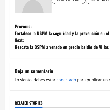
P
Previous:
Fortalece la DSPM la seguridad y la prevención en el
o
Next:
s
Rescata la DSPM a venado en predio baldío de Villa
t
n
Deja un comentario
a
Lo siento, debes estar
conectado
para publicar un 
v
i
RELATED STORIES