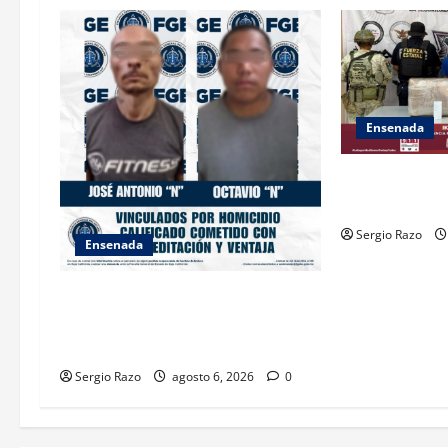
g
a
t
i
Ensenada
o
ASEGURA FUER
n
“KRIKEN” EN 
Sergio Razo
Ensenada
OBTIENE FISCALÍA VINCULACIÓN A
PROCESO CONTRA DOS HOMBRES
POR HOMICIDIO CALIFICADO
Sergio Razo
agosto 6, 2026
0