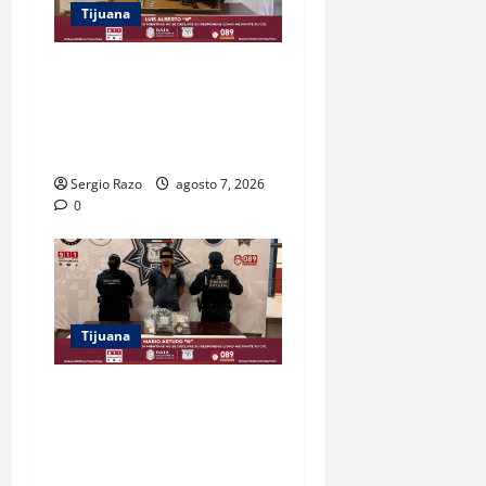
Tijuana
ASEGURAN FESC Y FGR A
HOMBRE EN POSESIÓN DE
UN FUSIL DURANTE
PATRULLAJE PREVENTIVO
Sergio Razo
agosto 7, 2026
0
Tijuana
DETIENE FUERZA ESTATAL A
SUJETO POR USURPACIÓN
DE FUNCIONES Y CONTAR
CON TRES ÓRDENES DE