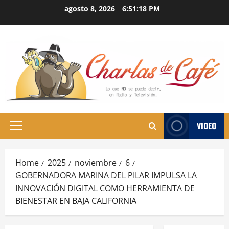
Skip
agosto 8, 2026
6:51:19 PM
to
content
VIDEO
Primary
Menu
Home
2025
noviembre
6
GOBERNADORA MARINA DEL PILAR IMPULSA LA
INNOVACIÓN DIGITAL COMO HERRAMIENTA DE
BIENESTAR EN BAJA CALIFORNIA