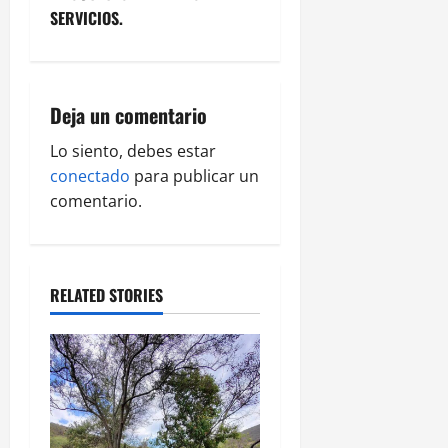
n
SERVICIOS.
a
v
Deja un comentario
i
Lo siento, debes estar
g
conectado
para publicar un
comentario.
a
t
RELATED STORIES
i
o
n