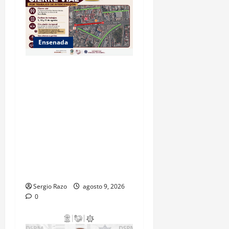
Ensenada
La Dirección de Seguridad
Pública Municipal informa
que, por trabajos de la
CESPE, del 9 al 11 de agosto
se cerrará temporalmente la
avenida Reforma, entre el
bulevar Ramírez Méndez y la
avenida Diamante, en
sentido sur-norte.
Sergio Razo
agosto 9, 2026
0