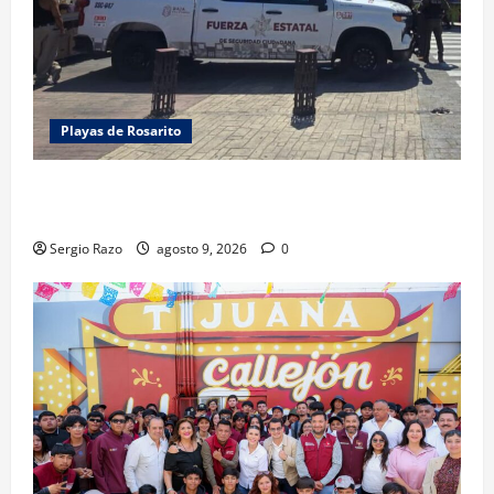
Playas de Rosarito
FUERZA ESTATAL APOYA VIGILANCIA EN BAJA BEACH
FEST; PRIMER NOCHE EN CALMA
Sergio Razo
agosto 9, 2026
0