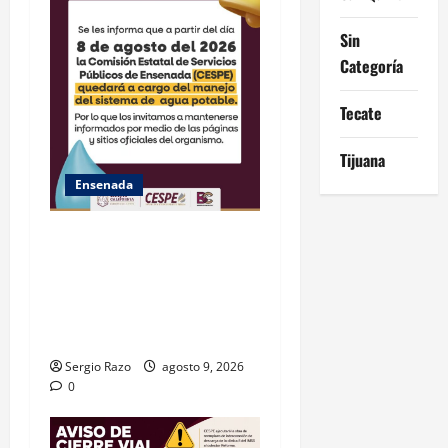
Sin
Categoría
Tecate
Tijuana
Ensenada
GARANTIZA GOBIERNO DE
BAJA CALIFORNIA ACCESO
AL AGUA EN SAN VICENTE
CON OPERACIÓN DIRECTA
DE CESPE
Sergio Razo
agosto 9, 2026
0