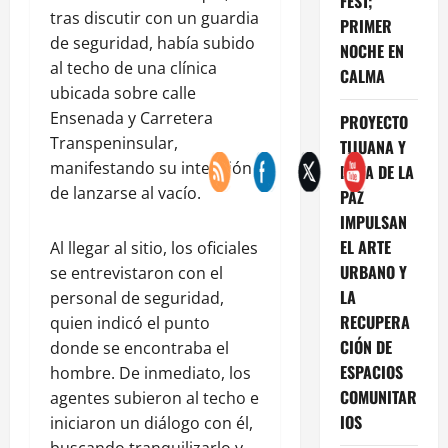
FEST;
tras discutir con un guardia
PRIMER
de seguridad, había subido
NOCHE EN
al techo de una clínica
CALMA
ubicada sobre calle
Ensenada y Carretera
PROYECTO
Transpeninsular,
TIJUANA Y
manifestando su intención
RUTA DE LA
de lanzarse al vacío.
PAZ
IMPULSAN
EL ARTE
Al llegar al sitio, los oficiales
URBANO Y
se entrevistaron con el
LA
personal de seguridad,
RECUPERA
quien indicó el punto
CIÓN DE
donde se encontraba el
ESPACIOS
hombre. De inmediato, los
COMUNITAR
agentes subieron al techo e
IOS
iniciaron un diálogo con él,