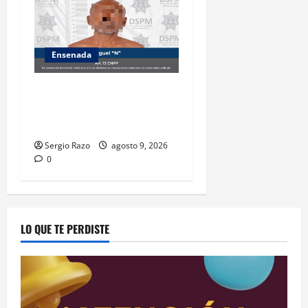
Ensenada
Atiende Policía Municipal
reporte y detiene a hombre
por probable allanamiento
Sergio Razo
agosto 9, 2026
0
LO QUE TE PERDISTE