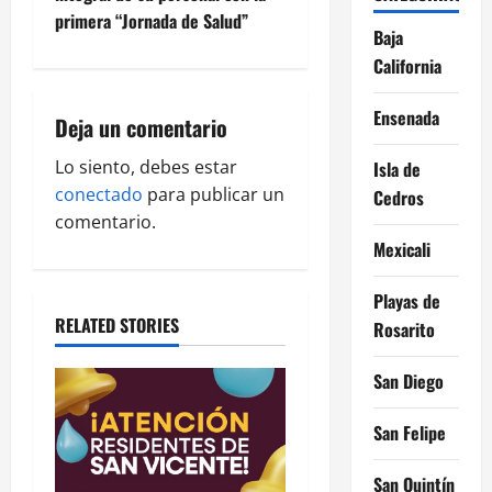
primera “Jornada de Salud”
a
Baja
California
v
Ensenada
i
Deja un comentario
g
Lo siento, debes estar
Isla de
conectado
para publicar un
Cedros
a
comentario.
Mexicali
t
Playas de
i
RELATED STORIES
Rosarito
o
San Diego
n
San Felipe
San Quintín