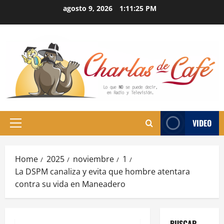
Skip
agosto 9, 2026
1:11:26 PM
to
content
VIDEO
Primary
Menu
Home
2025
noviembre
1
La DSPM canaliza y evita que hombre atentara
contra su vida en Maneadero
BUSCAR