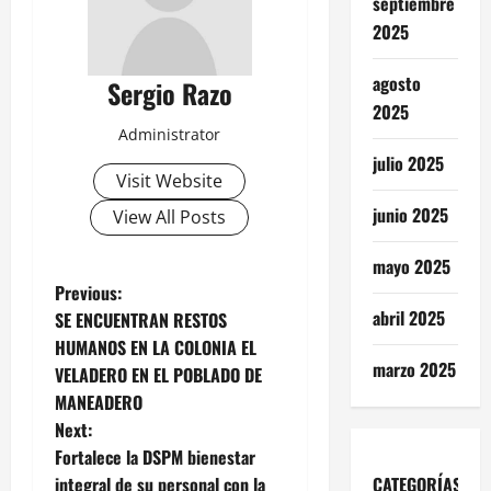
septiembre
2025
agosto
Sergio Razo
2025
Administrator
julio 2025
Visit Website
junio 2025
View All Posts
mayo 2025
P
Previous:
abril 2025
SE ENCUENTRAN RESTOS
o
HUMANOS EN LA COLONIA EL
marzo 2025
VELADERO EN EL POBLADO DE
s
MANEADERO
t
Next:
Fortalece la DSPM bienestar
n
CATEGORÍAS
integral de su personal con la