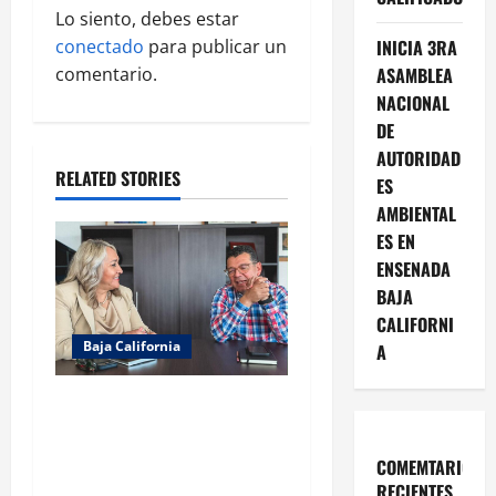
g
Lo siento, debes estar
conectado
para publicar un
INICIA 3RA
a
comentario.
ASAMBLEA
NACIONAL
t
DE
i
AUTORIDAD
RELATED STORIES
ES
o
AMBIENTAL
ES EN
n
ENSENADA
BAJA
CALIFORNI
Baja California
A
REFUERZA COBACH BC
COORDINACIÓN CON LA
DIRECCIÓN GENERAL DEL
COMEMTARIOS
BACHILLERATO
RECIENTES