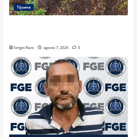
Tijuana
DENUNCIA CIUDADANA PERMITE LOCALIZAR
PLANTÍO; SE ASEGURARON MÁS DE 16 MIL PLANTAS
DE MARIHUANA
Sergio Razo
agosto 7, 2026
0