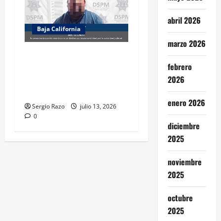
abril 2026
Baja California
marzo 2026
Recupera la DSPM vehículo
febrero
con reporte de robo y
detiene a probable
2026
responsable de su posesión
enero 2026
Sergio Razo
julio 13, 2026
0
diciembre
2025
noviembre
2025
octubre
2025