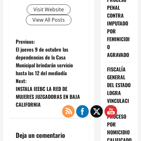
PENAL
Visit Website
CONTRA
View All Posts
IMPUTADO
POR
FEMINICIDI
P
Previous:
O
El jueves 9 de octubre las
o
AGRAVADO
dependencias de la Casa
Municipal brindarán servicio
s
FISCALÍA
hasta las 12 del mediodía
GENERAL
t
Next:
DEL ESTADO
INSTALA IEEBC LA RED DE
LOGRA
n
MUJERES JUZGADORAS EN BAJA
VINCULACI
CALIFORNIA
a
ÓN A
PROCESO
v
POR
HOMICIDIO
i
Deja un comentario
CALIFICADO