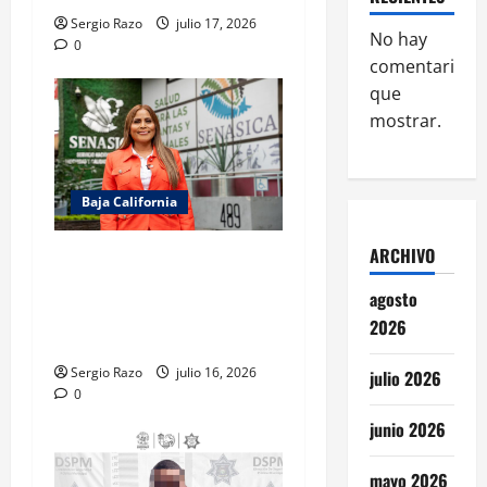
Sergio Razo
julio 17, 2026
No hay
0
comentarios
que
mostrar.
Baja California
ARCHIVO
Gestiona Claudia Agatón
autorización de SENASICA
agosto
para donación de alimentos
2026
de cruceros
Sergio Razo
julio 16, 2026
julio 2026
0
junio 2026
mayo 2026