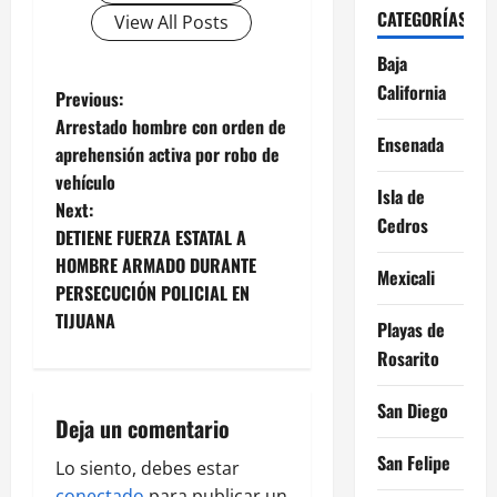
CATEGORÍAS
View All Posts
Baja
California
P
Previous:
Arrestado hombre con orden de
o
Ensenada
aprehensión activa por robo de
vehículo
s
Isla de
Next:
Cedros
t
DETIENE FUERZA ESTATAL A
HOMBRE ARMADO DURANTE
Mexicali
n
PERSECUCIÓN POLICIAL EN
TIJUANA
a
Playas de
Rosarito
v
San Diego
i
Deja un comentario
San Felipe
g
Lo siento, debes estar
conectado
para publicar un