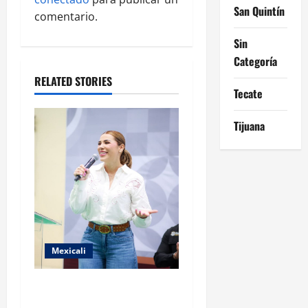
a
San Quintín
comentario.
t
Sin
Categoría
i
RELATED STORIES
Tecate
o
Tijuana
n
Mexicali
FORTALECE GOBIERNO DE
BAJA CALIFORNIA EL