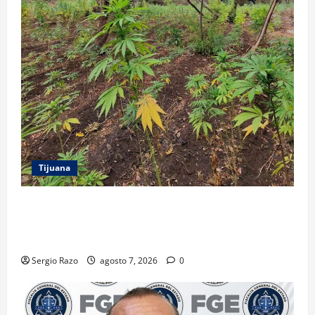
Tijuana
DENUNCIA CIUDADANA PERMITE LOCALIZAR
PLANTÍO; SE ASEGURARON MÁS DE 16 MIL PLANTAS
DE MARIHUANA
Sergio Razo
agosto 7, 2026
0