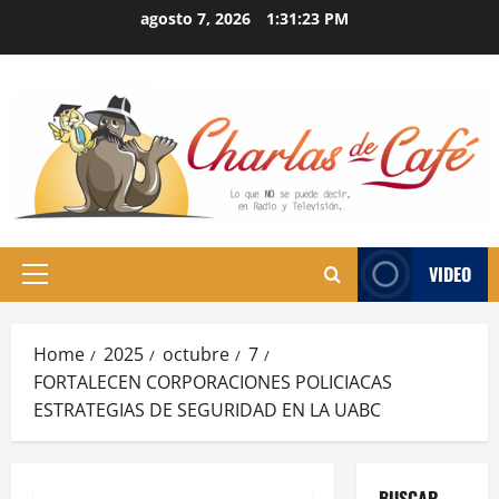
Skip
agosto 7, 2026
1:31:24 PM
to
content
VIDEO
Primary
Menu
Home
2025
octubre
7
FORTALECEN CORPORACIONES POLICIACAS
ESTRATEGIAS DE SEGURIDAD EN LA UABC
BUSCAR