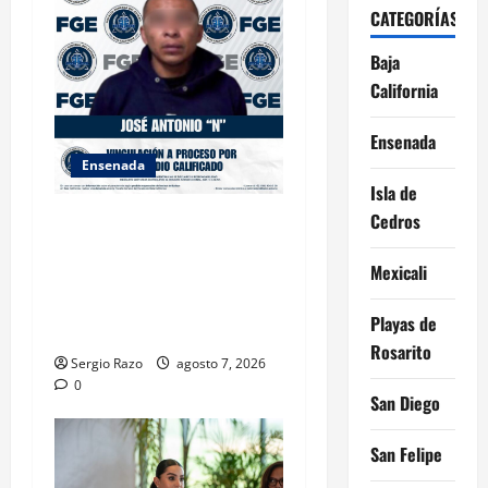
CATEGORÍAS
Baja
California
Ensenada
Ensenada
Isla de
Cedros
FISCALÍA GENERAL DEL
ESTADO LOGRA
Mexicali
VINCULACIÓN A PROCESO
POR HOMICIDIO
Playas de
CALIFICADO
Rosarito
Sergio Razo
agosto 7, 2026
0
San Diego
San Felipe