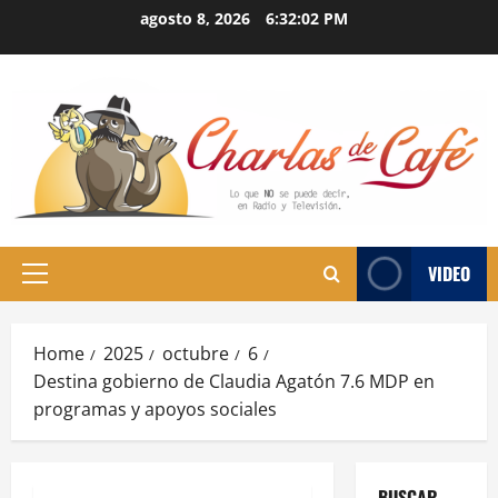
Skip
agosto 8, 2026
6:32:03 PM
to
content
VIDEO
Primary
Menu
Home
2025
octubre
6
Destina gobierno de Claudia Agatón 7.6 MDP en
programas y apoyos sociales
BUSCAR