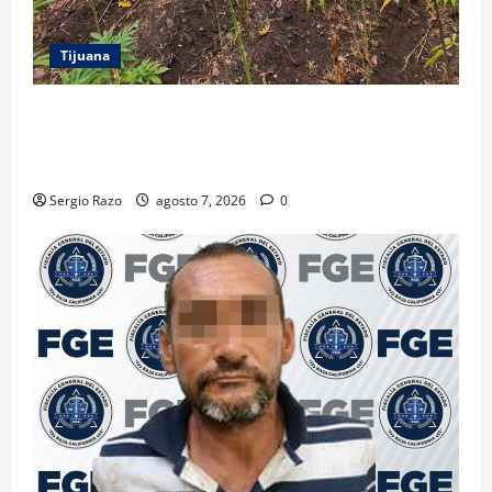
Tijuana
DENUNCIA CIUDADANA PERMITE LOCALIZAR
PLANTÍO; SE ASEGURARON MÁS DE 16 MIL PLANTAS
DE MARIHUANA
Sergio Razo
agosto 7, 2026
0