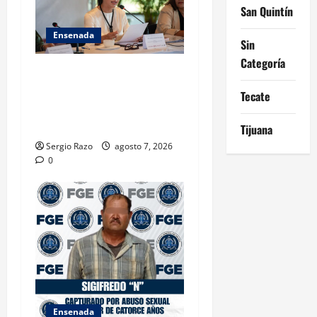
San Quintín
Ensenada
Sin
Categoría
INICIA 3RA ASAMBLEA
NACIONAL DE AUTORIDADES
Tecate
AMBIENTALES EN ENSENADA
BAJA CALIFORNIA
Tijuana
Sergio Razo
agosto 7, 2026
0
Ensenada