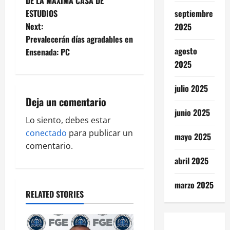
t
DE LA MAXIMA CASA DE
ESTUDIOS
septiembre
n
Next:
2025
Prevalecerán días agradables en
a
agosto
Ensenada: PC
v
2025
i
julio 2025
Deja un comentario
g
junio 2025
Lo siento, debes estar
a
conectado
para publicar un
mayo 2025
comentario.
t
abril 2025
i
marzo 2025
o
RELATED STORIES
n