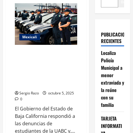
Buscar
PUBLICACIONES
Mexicali
RECIENTES
ACUERDA LA GOBERNADORA
Localiza
MARINA DEL PILAR Y EL
Policía
RECTOR DE LA UABC MAS
Municipal a
VIGILANCIA EN LOS PLANTELES
menor
DE LA MAXIMA CASA DE
extraviada y
ESTUDIOS
la reúne
Sergio Razo
octubre 5, 2025
con su
0
familia
El Gobierno del Estado de
Baja California respondió a
TARJETA
las denuncias de
INFORMATI
estudiantes de la UABC y,...