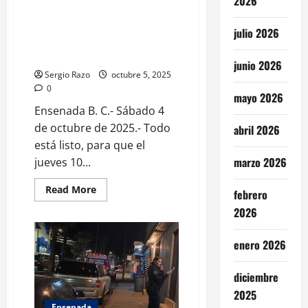
2026
Reitera gobierno de Claudia
Agatón invitación a participar
julio 2026
en la Masterclass de Baile:
Noche de Estrellas
junio 2026
Sergio Razo
octubre 5, 2025
0
mayo 2026
Ensenada B. C.- Sábado 4
de octubre de 2025.- Todo
abril 2026
está listo, para que el
marzo 2026
jueves 10...
Read
Read More
febrero
more
about
2026
Reitera
gobierno
de
enero 2026
Claudia
Agatón
invitación
diciembre
a
participar
2025
en
la
Ensenada