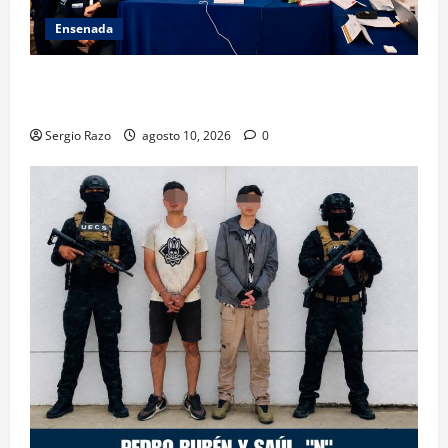
Ensenada
Hace historia Ensenada con la formación de su
primer Mentor D.A.R.E.
Sergio Razo
agosto 10, 2026
0