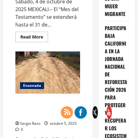
Sábado, 4 de octubre de
MUJER
2025 MEXICALI.– El “Mes del
MIGRANTE
Testamento” se extenderá
hasta el 31 de...
PARTICIPA
BAJA
Read
Read More
more
CALIFORNI
about
PROMUEVE
A EN LA
GOBERNADORA
JORNADA
MARINA
DEL
NACIONAL
PILAR
EXTENSIÓN
DE
DEL
MES
REFORESTA
DEL
Ensenada
TESTAMENTO
CIÓN 2026
PARA
PARA
ADULTOS
Esta semana se revistieron 73
MAYORES
PROTEGER
calles en varias zonas del
Y
municipio: Claudia Agatón
RECUPERA
Sergio Razo
octubre 5, 2025
R LOS
0
ECOSISTEM