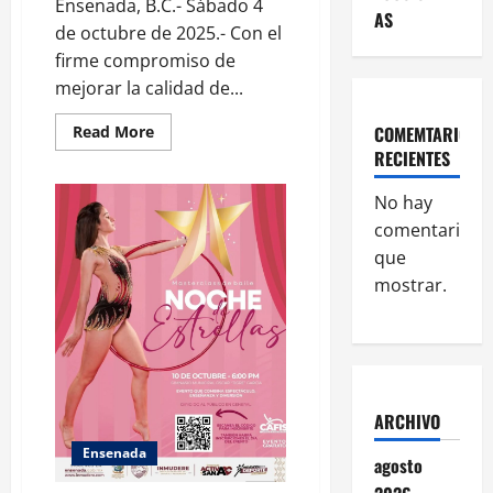
Ensenada, B.C.- Sábado 4
AS
de octubre de 2025.- Con el
firme compromiso de
mejorar la calidad de...
Read
COMEMTARIOS
Read More
more
RECIENTES
about
Esta
semana
No hay
se
revistieron
comentarios
73
calles
que
en
mostrar.
varias
zonas
del
municipio:
Claudia
Agatón
ARCHIVO
Ensenada
agosto