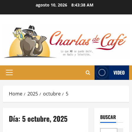
Skip
agosto 10, 2026
8:43:39 AM
to
content
VIDEO
Primary
Menu
Home
2025
octubre
5
Día:
5 octubre, 2025
BUSCAR