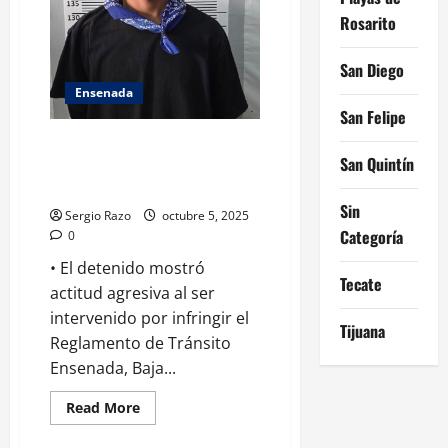
por
el
Rosarito
probable
delito
de
San Diego
portación
de
Ensenada
arma
San Felipe
prohibida
en
Arrestado masculino en la
la
colonia
San Quintín
colonia ex ejido Ruiz Cortines
Flores
en posesión de presunta droga
Magón
Sin
Sergio Razo
octubre 5, 2025
Categoría
0
• El detenido mostró
Tecate
actitud agresiva al ser
intervenido por infringir el
Tijuana
Reglamento de Tránsito
Ensenada, Baja...
Read
Read More
more
about