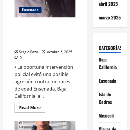
con
abril 2025
orden
de
Ensenada
búsqueda
marzo 2025
y
lo
Detienen a hombre por el
canalizan
ante
probable delito de portación de
la
arma prohibida en la colonia
autoridad
correspondiente
Flores Magón
CATEGORÍAS
Sergio Razo
octubre 5, 2025
0
Baja
California
• La oportuna intervención
policial evitó una posible
Ensenada
agresión contra menores
de edad Ensenada, Baja
Isla de
California, a...
Cedros
Read
Read More
more
Mexicali
about
Detienen
a
hombre
Playas de