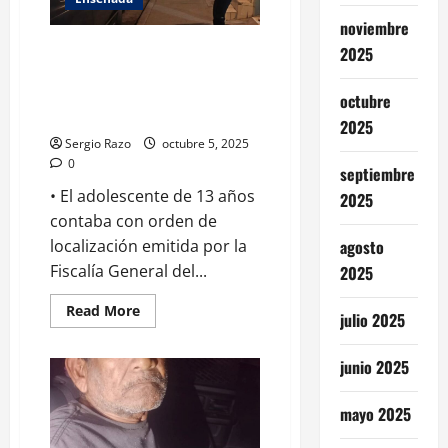
Masterclass
de
noviembre
Baile:
Elementos de la UNAVI localizan
Noche
2025
de
a menor con orden de búsqueda
Estrellas
y lo canalizan ante la autoridad
octubre
correspondiente
2025
Sergio Razo
octubre 5, 2025
0
septiembre
• El adolescente de 13 años
2025
contaba con orden de
agosto
localización emitida por la
Fiscalía General del...
2025
Read
Read More
julio 2025
more
about
Elementos
junio 2025
de
la
UNAVI
localizan
mayo 2025
a
menor