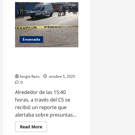
Arrestado
masculino
en
la
colonia
ex
ejido
Ruiz
Cortines
en
Ensenada
posesión
de
presunta
ASESINAN A UNA PERSONA EN
droga
UN NEGOCIO DE MARISCOS EN
LA COLONIA PUPULAR 1
Sergio Razo
octubre 5, 2025
0
Alrededor de las 15:40
horas, a través del C5 se
recibió un reporte que
alertaba sobre presuntas...
Read
Read More
more
about