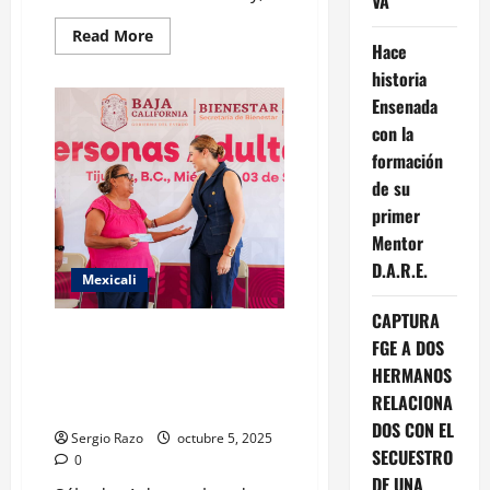
VA
Read
Read More
Hace
more
about
historia
ACUERDA
LA
Ensenada
GOBERNADORA
MARINA
con la
DEL
PILAR
formación
Y
de su
EL
RECTOR
primer
DE
LA
Mentor
UABC
MAS
D.A.R.E.
VIGILANCIA
Mexicali
EN
LOS
CAPTURA
PLANTELES
PROMUEVE GOBERNADORA
DE
FGE A DOS
LA
MARINA DEL PILAR EXTENSIÓN
MAXIMA
HERMANOS
DEL MES DEL TESTAMENTO PARA
CASA
RELACIONA
DE
ADULTOS MAYORES
ESTUDIOS
DOS CON EL
Sergio Razo
octubre 5, 2025
SECUESTRO
0
DE UNA