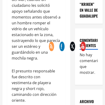
“KRIKEN”
ciudadano les solicitó
EN VALLE DE
apoyo señalando que
GUADALUPE
momentos antes observó a
un hombre romper el
vidrio de un vehículo
estacionado en la zona,
COMEMTARIOS
sustrayendo lo que parecía
RECIENTES
ser un estéreo y
guardándolo en una
No hay
mochila negra.
comentarios
que
El presunto responsable
mostrar.
fue descrito con
vestimenta de playera
negra y short rojo,
caminando con dirección
oriente.
ARCHIVO