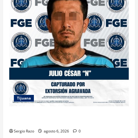
Tijuana
FGE ASESTA NUEVO GOLPE A LA EXTORSIÓN;
CAPTURAN A DOS MASCULINOS EN TIJUANA
Sergio Razo
agosto 6, 2026
0