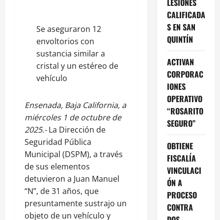
LESIONES
CALIFICADA
S EN SAN
Se aseguraron 12
QUINTÍN
envoltorios con
sustancia similar a
ACTIVAN
cristal y un estéreo de
CORPORAC
vehículo
IONES
OPERATIVO
Ensenada, Baja California, a
“ROSARITO
miércoles 1 de octubre de
SEGURO”
2025.-
La Dirección de
Seguridad Pública
OBTIENE
Municipal (DSPM), a través
FISCALÍA
de sus elementos
VINCULACI
detuvieron a Juan Manuel
ÓN A
“N”, de 31 años, que
PROCESO
presuntamente sustrajo un
CONTRA
objeto de un vehículo y
DOS