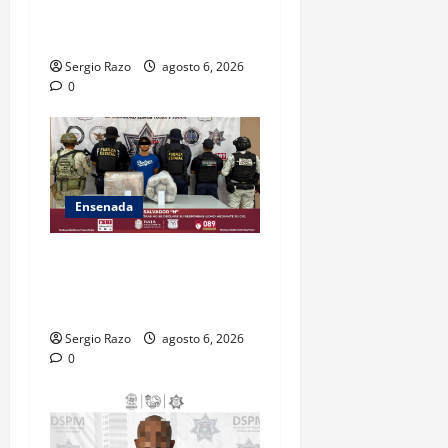
POR HOMICIDIO
CALIFICADO
Sergio Razo
agosto 6, 2026
0
Ensenada
ASEGURA FUERZA ESTATAL
AL “KRIKEN” EN VALLE DE
GUADALUPE
Sergio Razo
agosto 6, 2026
0