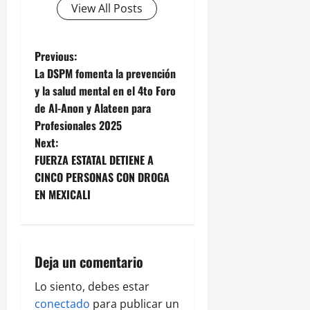
View All Posts
P
Previous:
La DSPM fomenta la prevención
o
y la salud mental en el 4to Foro
de Al-Anon y Alateen para
s
Profesionales 2025
t
Next:
FUERZA ESTATAL DETIENE A
n
CINCO PERSONAS CON DROGA
EN MEXICALI
a
v
i
Deja un comentario
g
Lo siento, debes estar
conectado
para publicar un