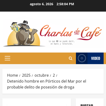
Skip
agosto 6, 2026
2:58:05 PM
to
content
VIDEO
Primary
Menu
Home
2025
octubre
2
Detenido hombre en Pórticos del Mar por el
probable delito de posesión de droga
BUSCAR