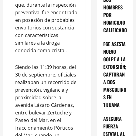
que, durante la inspección
HOMBRES
preventiva, fue encontrado
POR
en posesión de probables
HOMICIDIO
envoltorios con sustancia
CALIFICADO
con características
similares a la droga
FGE ASESTA
conocida como cristal.
NUEVO
GOLPE A LA
EXTORSIÓN;
Siendo las 11:39 horas, del
CAPTURAN
30 de septiembre, oficiales
A DOS
realizaban un recorrido de
MASCULINO
prevención, vigilancia y
S EN
proximidad sobre la
TIJUANA
avenida Lázaro Cárdenas,
entre bulevar Zertuche y
ASEGURA
Paseo del Mar, en el
FUERZA
fraccionamiento Pórticos
ESTATAL AL
del Mar, cuando un