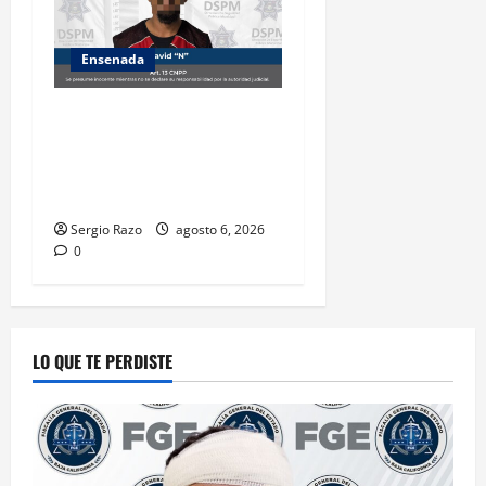
Ensenada
Es asegurado hombre por
probable posesión de droga
tras intervención preventiva
en Playa Ensenada
Sergio Razo
agosto 6, 2026
0
LO QUE TE PERDISTE