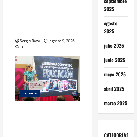
septiembre
PROYECTO TIJUANA Y RUTA
2025
DE LA PAZ IMPULSAN EL
ARTE URBANO Y LA
agosto
RECUPERACIÓN DE
2025
ESPACIOS COMUNITARIOS
Sergio Razo
agosto 9, 2026
julio 2025
0
junio 2025
mayo 2025
abril 2025
Tijuana
marzo 2025
GARANTIZA GOBIERNO DE
BAJA CALIFORNIA REGRESO
A CLASES CON
INFRAESTRUCTURA
CATEGORÍAS