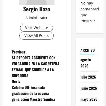
No hay
Sergio Razo
comentarios
que
Administrator
mostrar.
Visit Website
View All Posts
ARCHIVO
P
Previous:
SE REPORTA ACCIDENTE CON
agosto
o
VOLCADURA EN LA CARRETERA
2026
ESTATAL QUE CONDUCE A LA
s
BUFADORA
julio 2026
t
Next:
Celebra DIF Ensenada
junio 2026
n
graduación de la novena
generación Maestro Sombra
mayo 2026
a