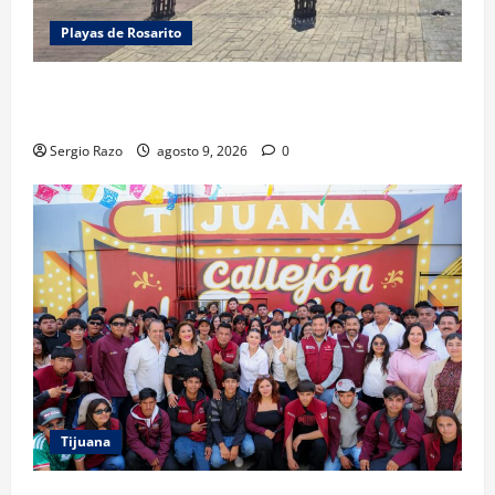
Playas de Rosarito
FUERZA ESTATAL APOYA VIGILANCIA EN BAJA BEACH
FEST; PRIMER NOCHE EN CALMA
Sergio Razo
agosto 9, 2026
0
Tijuana