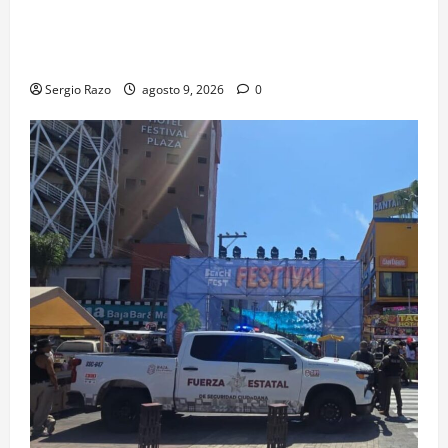
agosto se cerrará temporalmente la avenida
Reforma, entre el bulevar Ramírez Méndez y la
avenida Diamante, en sentido sur-norte.
Sergio Razo
agosto 9, 2026
0