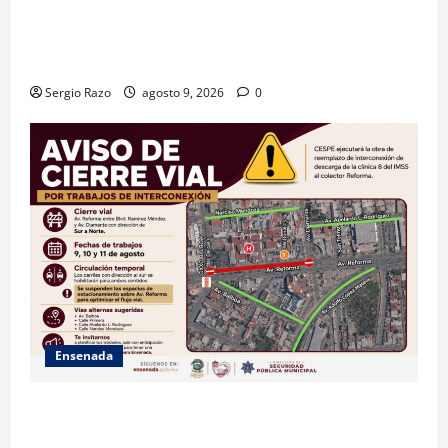
GARANTIZA GOBIERNO DE BAJA CALIFORNIA ACCESO
AL AGUA EN SAN VICENTE CON OPERACIÓN DIRECTA
DE CESPE
Sergio Razo
agosto 9, 2026
0
Ensenada
La Dirección de Seguridad Pública Municipal
informa que, por trabajos de la CESPE, del 9 al 11 de