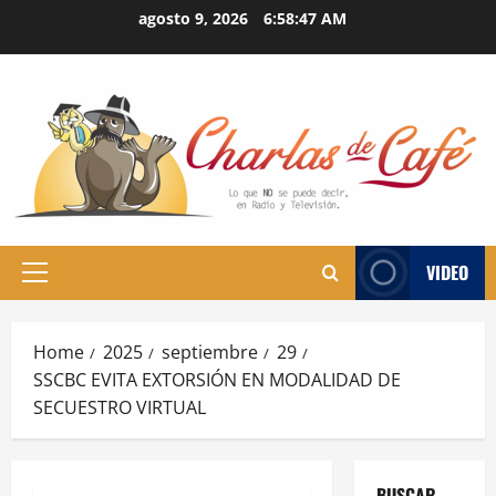
Skip
agosto 9, 2026
6:58:48 AM
to
content
VIDEO
Primary
Menu
Home
2025
septiembre
29
SSCBC EVITA EXTORSIÓN EN MODALIDAD DE
SECUESTRO VIRTUAL
BUSCAR