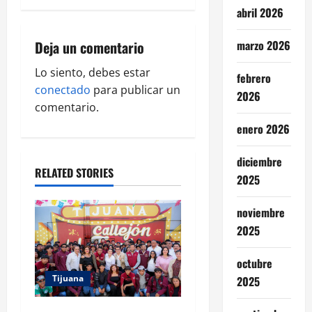
abril 2026
v
i
Deja un comentario
marzo 2026
g
Lo siento, debes estar
febrero
conectado
para publicar un
2026
a
comentario.
enero 2026
t
i
diciembre
RELATED STORIES
2025
o
noviembre
n
2025
octubre
Tijuana
2025