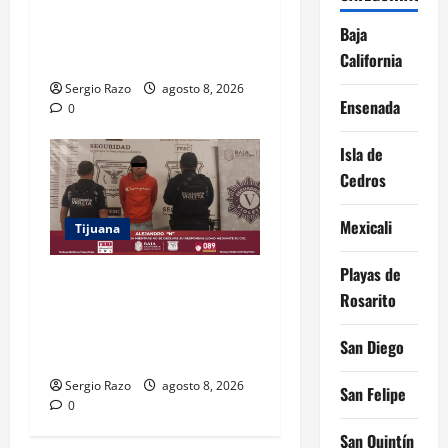
FORTALECIDA, CERTEZA AL
MAGISTERIO Y APOYOS
Baja
SOCIALES
California
Sergio Razo
agosto 8, 2026
Ensenada
0
Isla de
Cedros
Mexicali
Tijuana
Playas de
BRINDA ESCUADRÓN
Rosarito
VIOLETA PROTECCIÓN A
ADOLESCENTE VIOLENTADA
San Diego
POR SU PAREJA
Sergio Razo
agosto 8, 2026
San Felipe
0
San Quintín