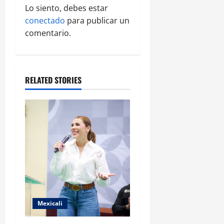
a
Lo siento, debes estar
conectado
para publicar un
t
comentario.
i
o
RELATED STORIES
n
Mexicali