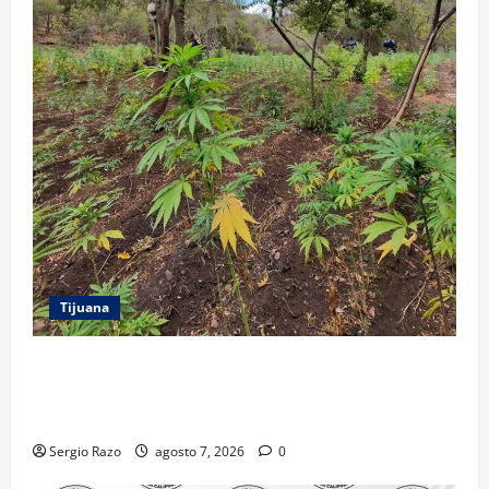
Tijuana
DENUNCIA CIUDADANA PERMITE LOCALIZAR
PLANTÍO; SE ASEGURARON MÁS DE 16 MIL PLANTAS
DE MARIHUANA
Sergio Razo
agosto 7, 2026
0