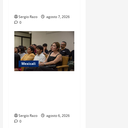
CONTRA IMPUTADO POR
FEMINICIDIO AGRAVADO
Sergio Razo
agosto 7, 2026
0
Mexicali
COBACH BC FORTALECE EL
ACOMPAÑAMIENTO DE
MADRES Y PADRES DE
FAMILIA CON
HERRAMIENTAS DIGITALES
Sergio Razo
agosto 6, 2026
0