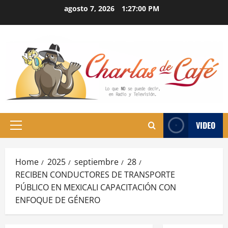
Skip
agosto 7, 2026
1:27:00 PM
to
content
VIDEO
Primary
Menu
Home
2025
septiembre
28
RECIBEN CONDUCTORES DE TRANSPORTE
PÚBLICO EN MEXICALI CAPACITACIÓN CON
ENFOQUE DE GÉNERO