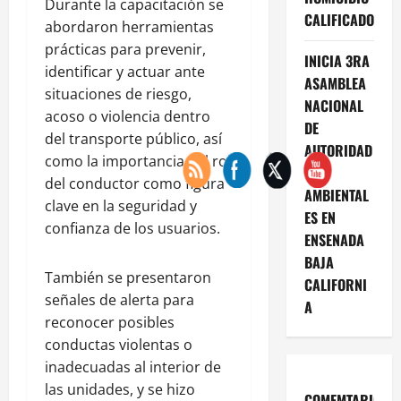
Durante la capacitación se
CALIFICADO
abordaron herramientas
prácticas para prevenir,
INICIA 3RA
identificar y actuar ante
ASAMBLEA
situaciones de riesgo,
NACIONAL
acoso o violencia dentro
DE
del transporte público, así
AUTORIDAD
como la importancia del rol
ES
del conductor como figura
AMBIENTAL
clave en la seguridad y
ES EN
confianza de los usuarios.
ENSENADA
BAJA
También se presentaron
CALIFORNI
señales de alerta para
A
reconocer posibles
conductas violentas o
inadecuadas al interior de
las unidades, y se hizo
COMEMTARIOS