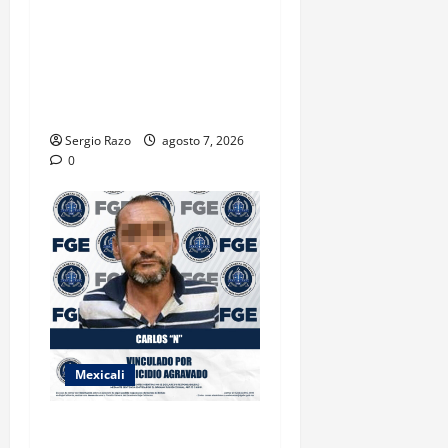
FORTALECE GOBIERNO DE
BAJA CALIFORNIA EL
TRANSPORTE ESCOLAR
GRATUITO COMUNDER PARA
ESTUDIANTES
Sergio Razo
agosto 7, 2026
0
Mexicali
INICIA PROCESO PENAL