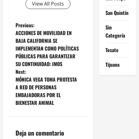
View All Posts
San Quintín
P
Previous:
Sin
ACCIONES DE MOVILIDAD EN
Categoría
o
BAJA CALIFORNIA SE
IMPLEMENTAN COMO POLÍTICAS
Tecate
s
PÚBLICAS PARA GARANTIZAR
t
SU CONTINUIDAD: IMOS
Tijuana
Next:
n
MÓNICA VEGA TOMA PROTESTA
A RED DE PERSONAS
a
EMBAJADORAS POR EL
v
BIENESTAR ANIMAL
i
g
Deja un comentario