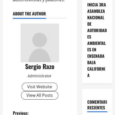
INICIA 3RA
ASAMBLEA
ABOUT THE AUTHOR
NACIONAL
DE
AUTORIDAD
ES
AMBIENTAL
ES EN
ENSENADA
BAJA
Sergio Razo
CALIFORNI
A
Administrator
Visit Website
View All Posts
COMEMTARIOS
RECIENTES
P
Previous: