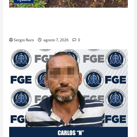
DENUNCIA CIUDADANA PERMITE LOCALIZAR
PLANTÍO; SE ASEGURARON MÁS DE 16 MIL PLANTAS
DE MARIHUANA
Sergio Razo
agosto 7, 2026
0