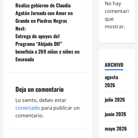
No hay
Realiza gobierno de Claudia
o
comentarios
Agatón Jornada con Amor en
que
Grande en Piedras Negras
s
mostrar.
Next:
t
Entrega de apoyos del
Programa “Ahijado DIF”
n
beneficia a 269 niñas y niños en
Ensenada
a
ARCHIVO
v
agosto
2026
i
Deja un comentario
julio 2026
g
Lo siento, debes estar
conectado
para publicar un
a
junio 2026
comentario.
t
mayo 2026