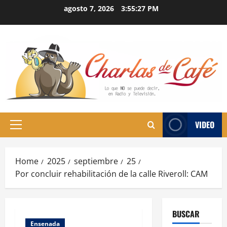
Skip
agosto 7, 2026
3:55:28 PM
to
content
VIDEO
Primary
Menu
Home
2025
septiembre
25
Por concluir rehabilitación de la calle Riveroll: CAM
BUSCAR
Ensenada