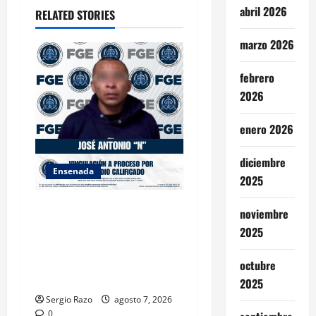
i
abril 2026
RELATED STORIES
o
marzo 2026
n
febrero
2026
enero 2026
diciembre
Ensenada
2025
FISCALÍA GENERAL DEL
noviembre
ESTADO LOGRA
2025
VINCULACIÓN A PROCESO
POR HOMICIDIO
octubre
CALIFICADO
2025
Sergio Razo
agosto 7, 2026
0