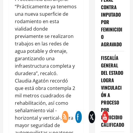
“Prácticamente ya tenemos
CONTRA
una nueva superficie de
IMPUTADO
rodamiento en esta
POR
vialidad donde
FEMINICIDI
previamente se realizaron
O
trabajos en las redes de
AGRAVADO
agua potable y drenaje,
FISCALÍA
garantizando una
GENERAL
infraestructura completa y
DEL ESTADO
duradera”, recalcó.
LOGRA
Claudia Agatón recordó
VINCULACI
que está obra contempla 2
ÓN A
mil metros cuadrados de
PROCESO
rehabilitación, así como
POR
señalamiento vial -
HOMICIDIO
horizontal y vertical-, para
CALIFICADO
mayor seguridad de
automovilistas y peatones.