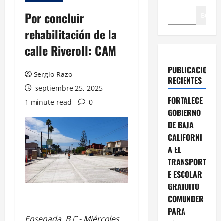
Por concluir
Buscar
rehabilitación de la
calle Riveroll: CAM
PUBLICACIONES
Sergio Razo
RECIENTES
septiembre 25, 2025
FORTALECE
1 minute read
0
GOBIERNO
DE BAJA
CALIFORNI
A EL
TRANSPORT
E ESCOLAR
GRATUITO
COMUNDER
PARA
Ensenada, B.C.- Miércoles