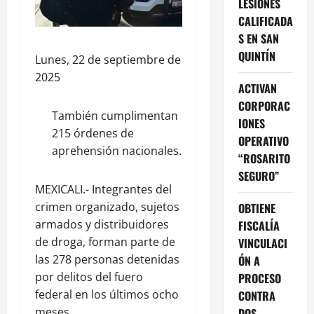
LESIONES
CALIFICADA
S EN SAN
QUINTÍN
Lunes, 22 de septiembre de
2025
ACTIVAN
CORPORAC
También cumplimentan
IONES
215 órdenes de
OPERATIVO
aprehensión nacionales.
“ROSARITO
SEGURO”
MEXICALI.- Integrantes del
crimen organizado, sujetos
OBTIENE
armados y distribuidores
FISCALÍA
de droga, forman parte de
VINCULACI
las 278 personas detenidas
ÓN A
por delitos del fuero
PROCESO
federal en los últimos ocho
CONTRA
meses.
DOS