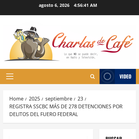
Skip
agosto 6, 2026
4:56:42 AM
to
content
VIDEO
Primary
Menu
Home
2025
septiembre
23
REGISTRA SSCBC MÁS DE 278 DETENCIONES POR
DELITOS DEL FUERO FEDERAL
BUSCAR