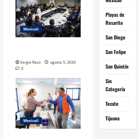
Playas de
Rosarito
Mexicali
San Diego
CIERRAN FILAS POR LA
San Felipe
SEGURIDAD DE MEXICALI
Sergio Razo
agosto 5, 2026
San Quintín
0
Sin
Categoría
Tecate
Tijuana
Mexicali
GOBIERNO DE BAJA