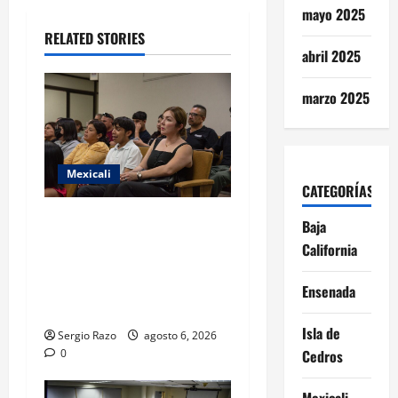
mayo 2025
i
RELATED STORIES
abril 2025
o
n
marzo 2025
Mexicali
CATEGORÍAS
COBACH BC FORTALECE EL
Baja
ACOMPAÑAMIENTO DE
California
MADRES Y PADRES DE
FAMILIA CON
Ensenada
HERRAMIENTAS DIGITALES
Isla de
Sergio Razo
agosto 6, 2026
0
Cedros
Mexicali