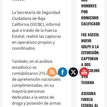
HOMBRES
POR
La Secretaría de Seguridad
HOMICIDIO
Ciudadana de Baja
CALIFICADO
California (SSCBC), informó
que a través de la Fuerza
FGE ASESTA
Estatal, realizó las capturas
NUEVO
en operativos propios y
GOLPE A LA
coordinados.
EXTORSIÓN;
CAPTURAN
También, en el análisis
A DOS
estadístico se
MASCULINO
contabilizaron 215 órdenes
S EN
de aprehensión nacionales
TIJUANA
cumplimentadas, en su
mayoría personas
ASEGURA
dedicadas a la venta de
FUERZA
droga y posesión de armas
ESTATAL AL