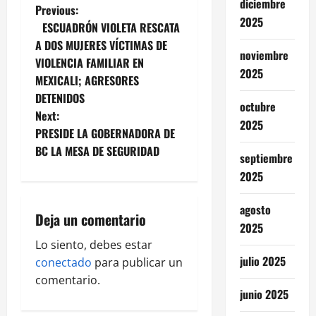
diciembre
P
Previous:
2025
ESCUADRÓN VIOLETA RESCATA
o
A DOS MUJERES VÍCTIMAS DE
noviembre
VIOLENCIA FAMILIAR EN
s
2025
MEXICALI; AGRESORES
t
DETENIDOS
octubre
Next:
2025
n
PRESIDE LA GOBERNADORA DE
BC LA MESA DE SEGURIDAD
a
septiembre
2025
v
agosto
i
Deja un comentario
2025
g
Lo siento, debes estar
julio 2025
conectado
para publicar un
a
comentario.
junio 2025
t