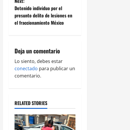
t
Next:
Detenido individuo por el
n
presunto delito de lesiones en
el fraccionamiento México
a
v
i
Deja un comentario
g
Lo siento, debes estar
conectado
para publicar un
a
comentario.
t
i
RELATED STORIES
o
n