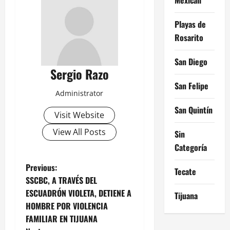
Playas de
Rosarito
San Diego
Sergio Razo
San Felipe
Administrator
San Quintín
Visit Website
View All Posts
Sin
Categoría
P
Previous:
Tecate
SSCBC, A TRAVÉS DEL
o
ESCUADRÓN VIOLETA, DETIENE A
Tijuana
HOMBRE POR VIOLENCIA
s
FAMILIAR EN TIJUANA