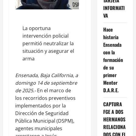
TARJETA
INFORMATI
VA
La oportuna
Hace
intervención policial
historia
permitió neutralizar la
Ensenada
situación y asegurar el
con la
arma
formación
de su
primer
Ensenada, Baja California, a
Mentor
domingo 14 de septiembre
D.A.R.E.
de 2025.-
En el marco de
los recorridos preventivos
CAPTURA
implementados por la
FGE A DOS
Dirección de Seguridad
HERMANOS
Pública Municipal (DSPM),
RELACIONA
agentes municipales
DOS CON EL
arrestaron a Jesús