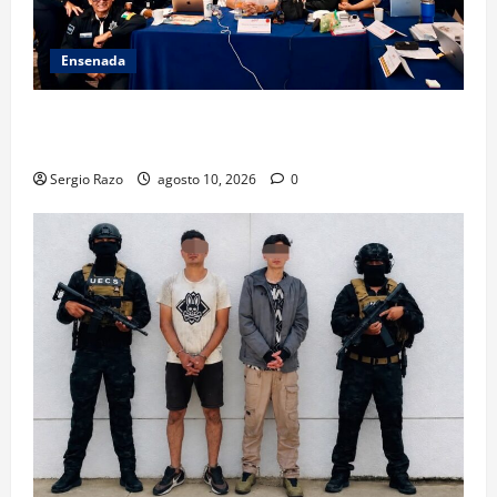
Ensenada
Hace historia Ensenada con la formación de su
primer Mentor D.A.R.E.
Sergio Razo
agosto 10, 2026
0