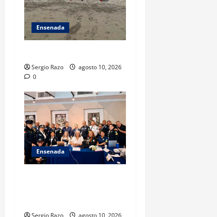
Ensenada
TARJETA INFORMATIVA
Sergio Razo
agosto 10, 2026
0
Ensenada
Hace historia Ensenada con
la formación de su primer
Mentor D.A.R.E.
Sergio Razo
agosto 10, 2026