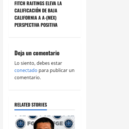
FITCH RAITINGS ELEVA LA
s
CALIFICACIÓN DE BAJA
t
CALIFORNIA A A-(MEX)
PERSPECTIVA POSITIVA
n
a
Deja un comentario
v
Lo siento, debes estar
i
conectado
para publicar un
g
comentario.
a
t
RELATED STORIES
i
o