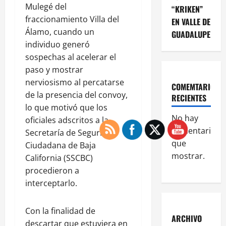
Mulegé del
“KRIKEN”
fraccionamiento Villa del
EN VALLE DE
Álamo, cuando un
GUADALUPE
individuo generó
sospechas al acelerar el
paso y mostrar
nerviosismo al percatarse
COMEMTARIOS
de la presencia del convoy,
RECIENTES
lo que motivó que los
No hay
oficiales adscritos a la
comentarios
Secretaría de Seguridad
que
Ciudadana de Baja
mostrar.
California (SSCBC)
procedieron a
interceptarlo.
Con la finalidad de
ARCHIVO
descartar que estuviera en