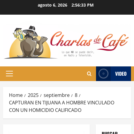
Skip
agosto 6, 2026
2:56:34 PM
to
content
VIDEO
Primary
Menu
Home
2025
septiembre
8
CAPTURAN EN TIJUANA A HOMBRE VINCULADO
CON UN HOMICIDIO CALIFICADO
BUSCAR