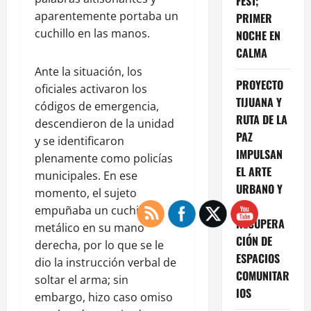
FEST;
aparentemente portaba un
PRIMER
cuchillo en las manos.
NOCHE EN
CALMA
Ante la situación, los
PROYECTO
oficiales activaron los
TIJUANA Y
códigos de emergencia,
RUTA DE LA
descendieron de la unidad
PAZ
y se identificaron
IMPULSAN
plenamente como policías
EL ARTE
municipales. En ese
URBANO Y
momento, el sujeto
LA
empuñaba un cuchillo
RECUPERA
metálico en su mano
CIÓN DE
derecha, por lo que se le
ESPACIOS
dio la instrucción verbal de
COMUNITAR
soltar el arma; sin
IOS
embargo, hizo caso omiso