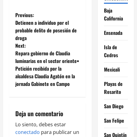
Baja
P
Previous:
California
Detienen a individuo por el
o
probable delito de posesión de
Ensenada
droga
s
Next:
Isla de
t
Repara gobierno de Claudia
Cedros
luminarias en el sector oriente•
n
Petición recibida por la
Mexicali
alcaldesa Claudia Agatón en la
a
Playas de
jornada Gabinete en Campo
v
Rosarito
i
San Diego
Deja un comentario
g
San Felipe
Lo siento, debes estar
a
conectado
para publicar un
San Quintín