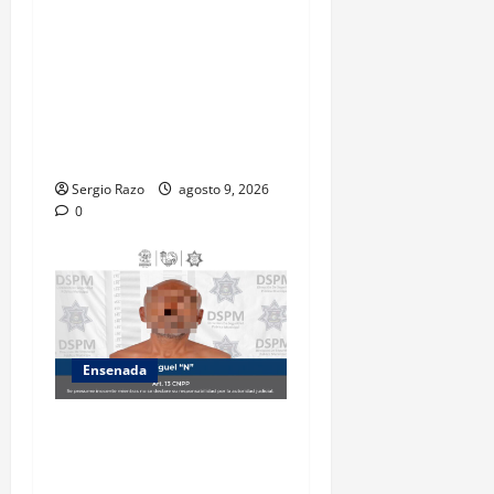
CESPE, del 9 al 11 de agosto
se cerrará temporalmente la
avenida Reforma, entre el
bulevar Ramírez Méndez y la
avenida Diamante, en
sentido sur-norte.
Sergio Razo
agosto 9, 2026
0
Ensenada
Atiende Policía Municipal
reporte y detiene a hombre
por probable allanamiento