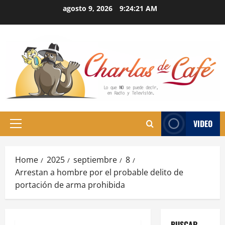
Skip
agosto 9, 2026
9:24:22 AM
to
content
VIDEO
Primary
Menu
Home
2025
septiembre
8
Arrestan a hombre por el probable delito de
portación de arma prohibida
BUSCAR