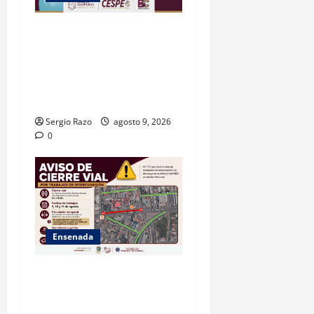
GARANTIZA GOBIERNO DE
BAJA CALIFORNIA ACCESO
AL AGUA EN SAN VICENTE
CON OPERACIÓN DIRECTA
DE CESPE
Sergio Razo
agosto 9, 2026
0
Ensenada
La Dirección de Seguridad
Pública Municipal informa
que, por trabajos de la