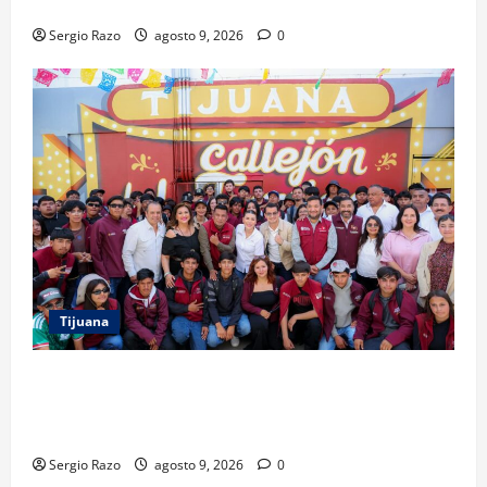
FEST; PRIMER NOCHE EN CALMA
Sergio Razo
agosto 9, 2026
0
Tijuana
PROYECTO TIJUANA Y RUTA DE LA PAZ IMPULSAN EL
ARTE URBANO Y LA RECUPERACIÓN DE ESPACIOS
COMUNITARIOS
Sergio Razo
agosto 9, 2026
0