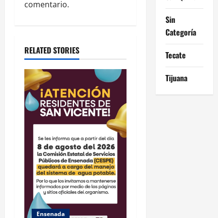
comentario.
t
Sin
i
Categoría
o
RELATED STORIES
Tecate
n
Tijuana
Ensenada