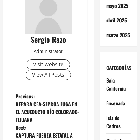
mayo 2025
abril 2025
marzo 2025
Sergio Razo
Administrator
Visit Website
CATEGORÍAS
View All Posts
Baja
California
P
Previous:
Ensenada
REPARA CEA-SEPROA FUGA EN
o
EL ACUEDUCTO RÍO COLORADO-
Isla de
TIJUANA
s
Cedros
Next:
t
CAPTURA FUERZA ESTATAL A