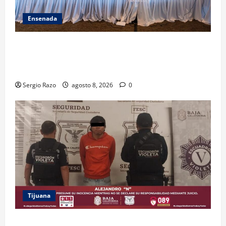
Ensenada
ACUERDAN AUTORIDADES AMBIENTALES DE TODO EL
PAÍS FORTALECER ESTRATEGIA DE CONSERVACIÓN Y
RESTAURACIÓN
Sergio Razo
agosto 8, 2026
0
Tijuana
BRINDA ESCUADRÓN VIOLETA PROTECCIÓN A