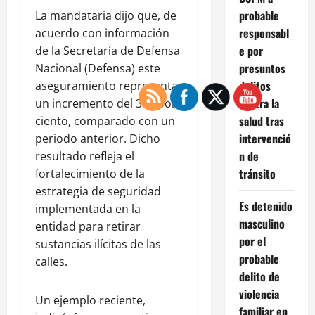
probable
La mandataria dijo que, de
responsabl
acuerdo con información
e por
de la Secretaría de Defensa
presuntos
Nacional (Defensa) este
delitos
aseguramiento representa
contra la
un incremento del 382 por
salud tras
ciento, comparado con un
intervenció
periodo anterior. Dicho
n de
resultado refleja el
tránsito
fortalecimiento de la
estrategia de seguridad
Es detenido
implementada en la
masculino
entidad para retirar
por el
sustancias ilícitas de las
probable
calles.
delito de
violencia
Un ejemplo reciente,
familiar en