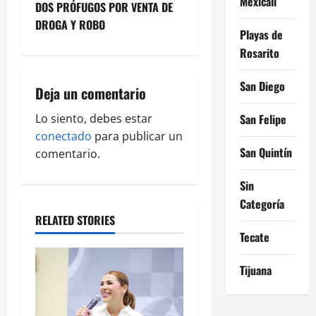
Mexicali
DOS PRÓFUGOS POR VENTA DE
n
DROGA Y ROBO
Playas de
a
Rosarito
v
San Diego
Deja un comentario
i
San Felipe
Lo siento, debes estar
g
conectado
para publicar un
San Quintín
comentario.
a
Sin
t
Categoría
RELATED STORIES
i
Tecate
o
Tijuana
n