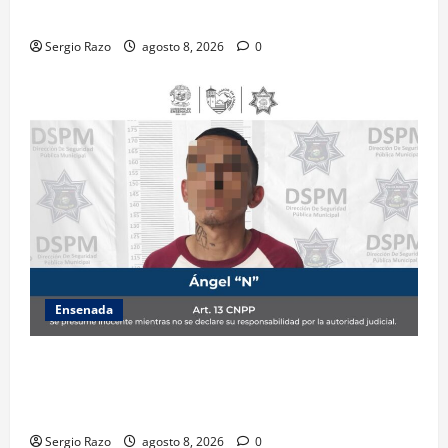
ADOLESCENTE VIOLENTADA POR SU PAREJA
Sergio Razo
agosto 8, 2026
0
Ensenada
Detiene la DSPM a probable responsable por
presuntos delitos contra la salud tras intervención
de tránsito
Sergio Razo
agosto 8, 2026
0