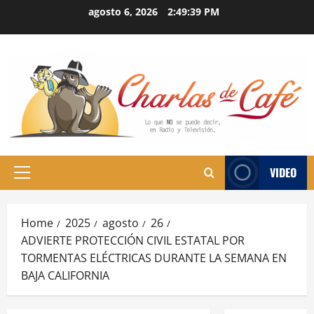
Skip
agosto 6, 2026
2:49:40 PM
to
content
VIDEO
Primary
Menu
Home
2025
agosto
26
ADVIERTE PROTECCIÓN CIVIL ESTATAL POR
TORMENTAS ELÉCTRICAS DURANTE LA SEMANA EN
BAJA CALIFORNIA