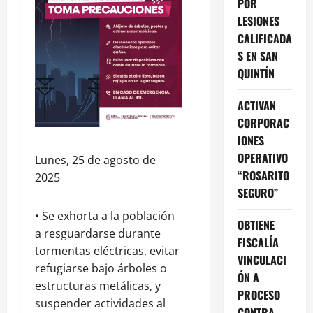
POR
LESIONES
CALIFICADA
S EN SAN
QUINTÍN
ACTIVAN
CORPORAC
IONES
OPERATIVO
Lunes, 25 de agosto de
“ROSARITO
2025
SEGURO”
• Se exhorta a la población
OBTIENE
a resguardarse durante
FISCALÍA
tormentas eléctricas, evitar
VINCULACI
refugiarse bajo árboles o
ÓN A
estructuras metálicas, y
PROCESO
suspender actividades al
CONTRA