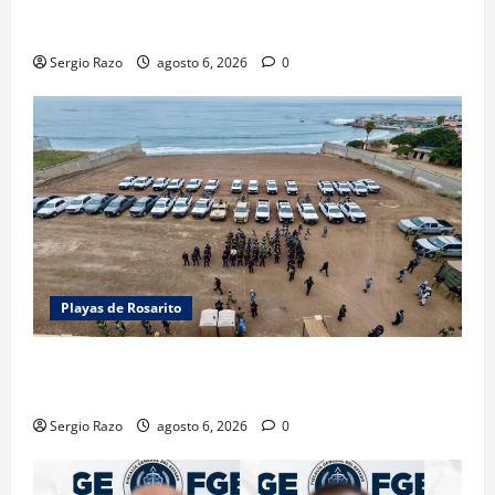
VINCULACIÓN A PROCESO POR LESIONES
CALIFICADAS EN SAN QUINTÍN
Sergio Razo
agosto 6, 2026
0
Playas de Rosarito
ACTIVAN CORPORACIONES OPERATIVO “ROSARITO
SEGURO”
Sergio Razo
agosto 6, 2026
0