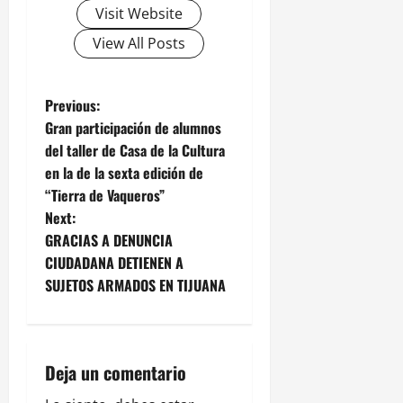
Visit Website
View All Posts
P
Previous:
Gran participación de alumnos
o
del taller de Casa de la Cultura
en la de la sexta edición de
s
“Tierra de Vaqueros”
t
Next:
GRACIAS A DENUNCIA
n
CIUDADANA DETIENEN A
SUJETOS ARMADOS EN TIJUANA
a
v
i
Deja un comentario