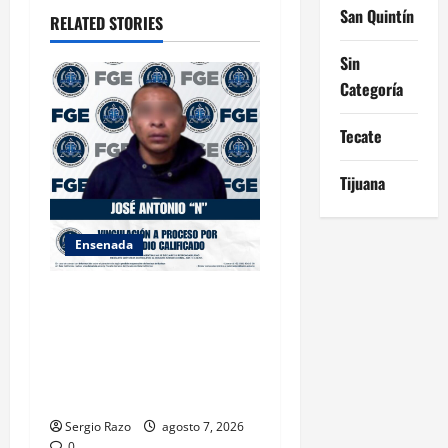
San Quintín
o
RELATED STORIES
Sin
n
Categoría
Tecate
Tijuana
Ensenada
FISCALÍA GENERAL DEL
ESTADO LOGRA
VINCULACIÓN A PROCESO
POR HOMICIDIO
CALIFICADO
Sergio Razo
agosto 7, 2026
0