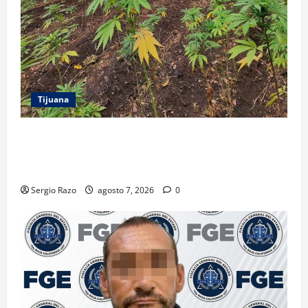
Tijuana
DENUNCIA CIUDADANA PERMITE LOCALIZAR
PLANTÍO; SE ASEGURARON MÁS DE 16 MIL PLANTAS
DE MARIHUANA
Sergio Razo
agosto 7, 2026
0