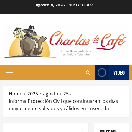
Skip
agosto 8, 2026
10:37:34 AM
to
content
VIDEO
Primary
Menu
Home
2025
agosto
25
Informa Protección Civil que continuarán los días
mayormente soleados y cálidos en Ensenada
BUSCAR