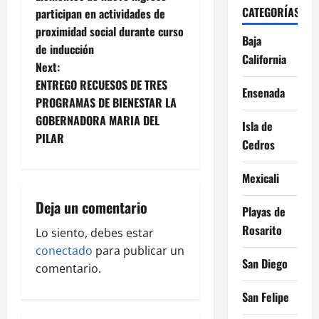
o
CATEGORÍAS
participan en actividades de
proximidad social durante curso
s
Baja
de inducción
California
t
Next:
ENTREGO RECUESOS DE TRES
Ensenada
n
PROGRAMAS DE BIENESTAR LA
GOBERNADORA MARIA DEL
a
Isla de
PILAR
Cedros
v
Mexicali
i
Deja un comentario
Playas de
g
Rosarito
Lo siento, debes estar
a
conectado
para publicar un
San Diego
comentario.
t
San Felipe
i