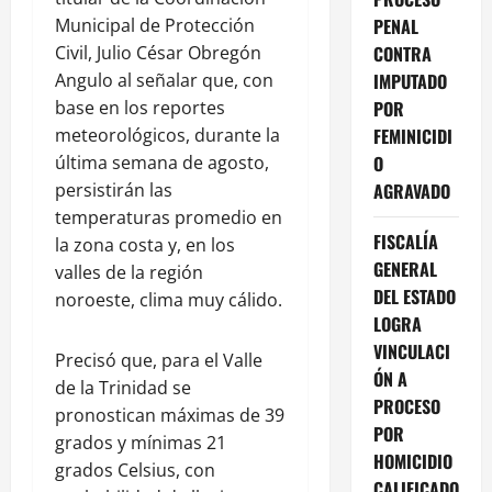
Municipal de Protección
PENAL
Civil, Julio César Obregón
CONTRA
Angulo al señalar que, con
IMPUTADO
base en los reportes
POR
meteorológicos, durante la
FEMINICIDI
última semana de agosto,
O
persistirán las
AGRAVADO
temperaturas promedio en
FISCALÍA
la zona costa y, en los
GENERAL
valles de la región
DEL ESTADO
noroeste, clima muy cálido.
LOGRA
VINCULACI
Precisó que, para el Valle
ÓN A
de la Trinidad se
PROCESO
pronostican máximas de 39
POR
grados y mínimas 21
HOMICIDIO
grados Celsius, con
CALIFICADO