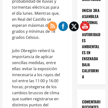
probabilidad de lluvias y
tormentas eléctricas para
INICIA 3RA
el día lunes. Mientras que,
ASAMBLEA
en Real del Castillo se
NACIONAL
esperan máximas de 35
DE
grados y mínimas de 18
AUTORIDAD
grados Celsius.
ES
AMBIENTAL
Julio Obregón reiteró la
ES EN
importancia de aplicar
ENSENADA
sencillas medidas, entre
BAJA
ellas: evitar la exposición
CALIFORNI
innecesaria a los rayos del
A
sol entre las 11:00 y 16:00
horas; protegerse de los
cambios bruscos de clima
que suelen registrarse en
COMEMTARIOS
distintos puntos del
RECIENTES