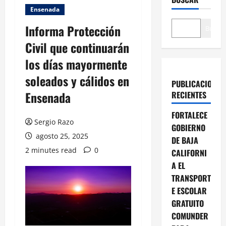
Ensenada
Informa Protección
Buscar
Civil que continuarán
los días mayormente
soleados y cálidos en
PUBLICACIONES
Ensenada
RECIENTES
FORTALECE
Sergio Razo
GOBIERNO
agosto 25, 2025
DE BAJA
2 minutes read
0
CALIFORNI
A EL
TRANSPORT
E ESCOLAR
GRATUITO
COMUNDER