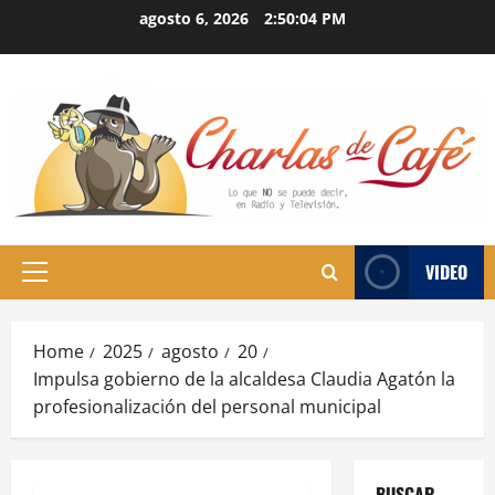
Skip
agosto 6, 2026
2:50:05 PM
to
content
VIDEO
Primary
Menu
Home
2025
agosto
20
Impulsa gobierno de la alcaldesa Claudia Agatón la
profesionalización del personal municipal
BUSCAR