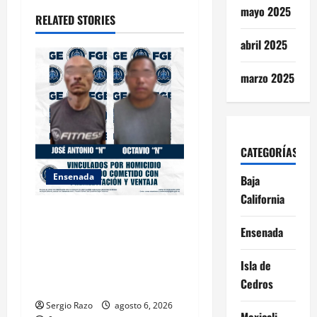
t
mayo 2025
RELATED STORIES
i
abril 2025
o
marzo 2025
n
CATEGORÍAS
Ensenada
Baja
California
OBTIENE FISCALÍA
VINCULACIÓN A PROCESO
Ensenada
CONTRA DOS HOMBRES
Isla de
POR HOMICIDIO
Cedros
CALIFICADO
Sergio Razo
agosto 6, 2026
Mexicali