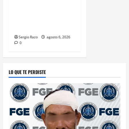
Es asegurado hombre por
probable posesión de droga
tras intervención preventiva
en Playa Ensenada
Sergio Razo
agosto 6, 2026
0
LO QUE TE PERDISTE