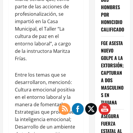
parte de las acciones de
HOMBRES
profesionalización, se
POR
impartió en la Casa
HOMICIDIO
Municipal, el Taller “La
CALIFICADO
cultura de paz en el
FGE ASESTA
entorno laboral”, a cargo
NUEVO
de la instructora Maritza
GOLPE A LA
Frías.
EXTORSIÓN;
CAPTURAN
Entre los temas que se
A DOS
desarrollaron, mencionó:
MASCULINO
Cultura emocional positiva
S EN
en el entorno laboral y la
TIJUANA
manera de fomentarla;
Estrategias que promueven
ASEGURA
la inteligencia emocional;
FUERZA
Desarrollo de un ambiente
ESTATAL AL