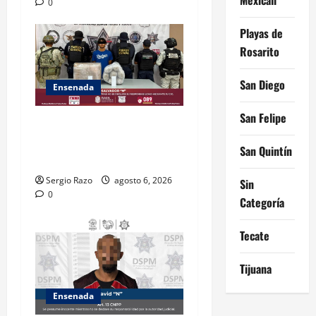
0
Playas de
Rosarito
San Diego
Ensenada
San Felipe
ASEGURA FUERZA ESTATAL
AL “KRIKEN” EN VALLE DE
San Quintín
GUADALUPE
Sergio Razo
agosto 6, 2026
Sin
0
Categoría
Tecate
Tijuana
Ensenada