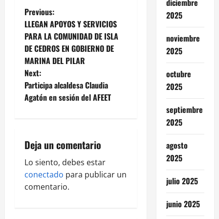
diciembre
P
Previous:
2025
LLEGAN APOYOS Y SERVICIOS
o
PARA LA COMUNIDAD DE ISLA
noviembre
DE CEDROS EN GOBIERNO DE
2025
s
MARINA DEL PILAR
t
Next:
octubre
Participa alcaldesa Claudia
2025
n
Agatón en sesión del AFEET
septiembre
a
2025
v
Deja un comentario
agosto
i
2025
Lo siento, debes estar
g
conectado
para publicar un
julio 2025
comentario.
a
junio 2025