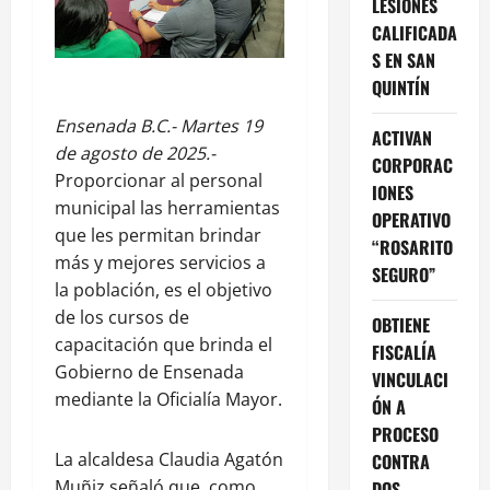
LESIONES
CALIFICADA
S EN SAN
QUINTÍN
Ensenada B.C.- Martes 19
ACTIVAN
de agosto de 2025.-
CORPORAC
Proporcionar al personal
IONES
municipal las herramientas
OPERATIVO
que les permitan brindar
“ROSARITO
más y mejores servicios a
SEGURO”
la población, es el objetivo
de los cursos de
OBTIENE
capacitación que brinda el
FISCALÍA
Gobierno de Ensenada
VINCULACI
mediante la Oficialía Mayor.
ÓN A
PROCESO
La alcaldesa Claudia Agatón
CONTRA
Muñiz señaló que, como
DOS