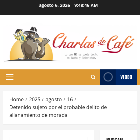
Skip
agosto 6, 2026
9:48:47 AM
to
content
VIDEO
Primary
Menu
Home
2025
agosto
16
Detenido sujeto por el probable delito de
allanamiento de morada
BUSCAR