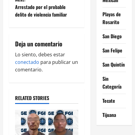
s
Arrestado por el probable
t
Playas de
delito de violencia familiar
Rosarito
n
San Diego
a
Deja un comentario
San Felipe
v
Lo siento, debes estar
conectado
para publicar un
i
San Quintín
comentario.
g
Sin
Categoría
a
RELATED STORIES
Tecate
t
Tijuana
i
o