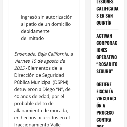
LESIONES
CALIFICADA
S EN SAN
Ingresó sin autorización
QUINTÍN
al patio de un domicilio
debidamente
ACTIVAN
delimitado
CORPORAC
IONES
Ensenada, Baja California, a
OPERATIVO
viernes 15 de agosto de
“ROSARITO
2025.-
Elementos de la
SEGURO”
Dirección de Seguridad
Pública Municipal (DSPM)
OBTIENE
detuvieron a Diego “N”, de
FISCALÍA
40 años de edad, por el
VINCULACI
probable delito de
ÓN A
allanamiento de morada,
PROCESO
en hechos ocurridos en el
CONTRA
fraccionamiento Valle
DOS