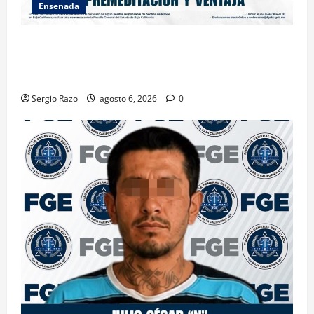
Ensenada
OBTIENE FISCALÍA VINCULACIÓN A PROCESO
CONTRA DOS HOMBRES POR HOMICIDIO
CALIFICADO
Sergio Razo
agosto 6, 2026
0