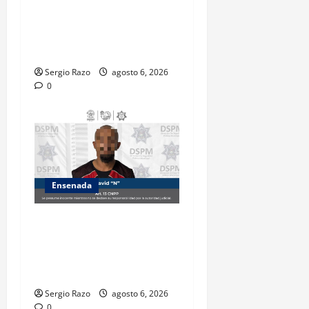
ASEGURA FUERZA ESTATAL
AL “KRIKEN” EN VALLE DE
GUADALUPE
Sergio Razo
agosto 6, 2026
0
Ensenada
Es asegurado hombre por
probable posesión de droga
tras intervención preventiva
en Playa Ensenada
Sergio Razo
agosto 6, 2026
0