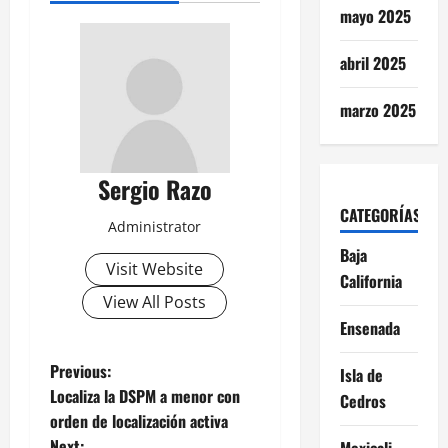
mayo 2025
abril 2025
marzo 2025
Sergio Razo
CATEGORÍAS
Administrator
Baja
Visit Website
California
View All Posts
Ensenada
P
Previous:
Isla de
Localiza la DSPM a menor con
Cedros
o
orden de localización activa
Next:
Mexicali