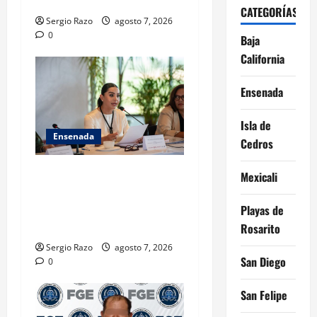
CALIFICADO
CATEGORÍAS
Sergio Razo
agosto 7, 2026
0
Baja
California
Ensenada
Isla de
Ensenada
Cedros
INICIA 3RA ASAMBLEA
Mexicali
NACIONAL DE AUTORIDADES
AMBIENTALES EN ENSENADA
Playas de
BAJA CALIFORNIA
Rosarito
Sergio Razo
agosto 7, 2026
San Diego
0
San Felipe