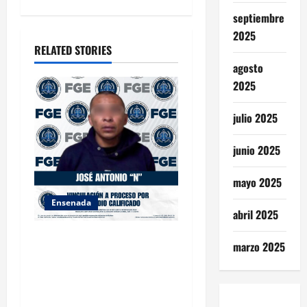
a
septiembre
t
2025
RELATED STORIES
i
agosto
o
2025
n
julio 2025
junio 2025
mayo 2025
Ensenada
abril 2025
FISCALÍA GENERAL DEL
marzo 2025
ESTADO LOGRA
VINCULACIÓN A PROCESO
POR HOMICIDIO