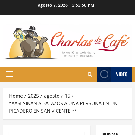
Skip
agosto 7, 2026
3:53:59 PM
to
content
VIDEO
Primary
Menu
Home
2025
agosto
15
**ASESINAN A BALAZOS A UNA PERSONA EN UN
PICADERO EN SAN VICENTE **
BUSCAR