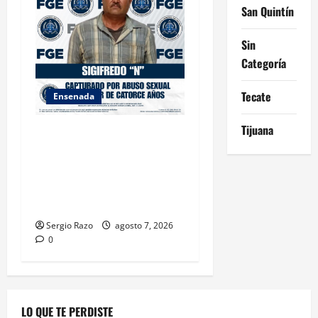
San Quintín
Sin
Categoría
Tecate
Ensenada
Tijuana
LOGRA FISCALÍA
CUMPLIMENTAR ORDEN DE
APREHENSIÓN POR ABUSO
SEXUAL AGRAVADO CONTRA
MENOR DE CATORCE AÑOS
Sergio Razo
agosto 7, 2026
0
LO QUE TE PERDISTE