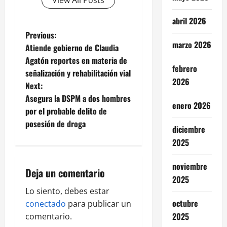
View All Posts
abril 2026
P
Previous:
marzo 2026
Atiende gobierno de Claudia
o
Agatón reportes en materia de
febrero
señalización y rehabilitación vial
s
2026
Next:
t
Asegura la DSPM a dos hombres
enero 2026
por el probable delito de
n
posesión de droga
diciembre
a
2025
v
noviembre
Deja un comentario
2025
i
Lo siento, debes estar
octubre
g
conectado
para publicar un
2025
comentario.