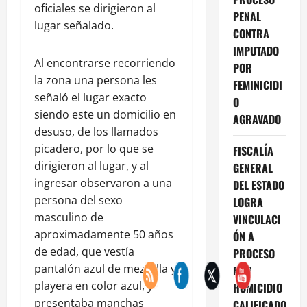
oficiales se dirigieron al
PENAL
lugar señalado.
CONTRA
IMPUTADO
Al encontrarse recorriendo
POR
la zona una persona les
FEMINICIDI
señaló el lugar exacto
O
siendo este un domicilio en
AGRAVADO
desuso, de los llamados
picadero, por lo que se
FISCALÍA
dirigieron al lugar, y al
GENERAL
ingresar observaron a una
DEL ESTADO
persona del sexo
LOGRA
masculino de
VINCULACI
aproximadamente 50 años
ÓN A
de edad, que vestía
PROCESO
pantalón azul de mezclilla y
POR
playera en color azul, y
HOMICIDIO
presentaba manchas
CALIFICADO