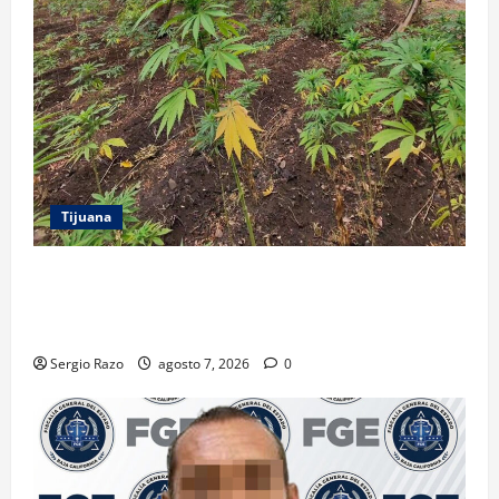
Tijuana
DENUNCIA CIUDADANA PERMITE LOCALIZAR
PLANTÍO; SE ASEGURARON MÁS DE 16 MIL PLANTAS
DE MARIHUANA
Sergio Razo
agosto 7, 2026
0