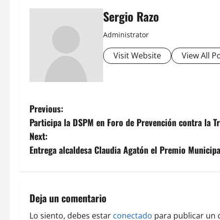
Sergio Razo
Administrator
Visit Website
View All P
P
Previous:
Participa la DSPM en Foro de Prevención contra la T
o
Next:
s
Entrega alcaldesa Claudia Agatón el Premio Municipa
t
n
Deja un comentario
a
Lo siento, debes estar
conectado
para publicar un 