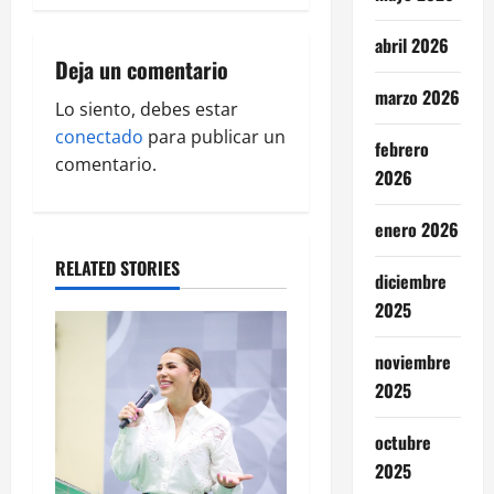
v
abril 2026
i
Deja un comentario
marzo 2026
g
Lo siento, debes estar
conectado
para publicar un
febrero
a
comentario.
2026
t
enero 2026
i
RELATED STORIES
diciembre
o
2025
n
noviembre
2025
octubre
2025