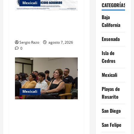
Mexicali
CATEGORÍAS
Baja
INICIA PROCESO PENAL
California
CONTRA IMPUTADO POR
FEMINICIDIO AGRAVADO
Ensenada
Sergio Razo
agosto 7, 2026
0
Isla de
Cedros
Mexicali
Playas de
Mexicali
Rosarito
COBACH BC FORTALECE EL
San Diego
ACOMPAÑAMIENTO DE
MADRES Y PADRES DE
San Felipe
FAMILIA CON