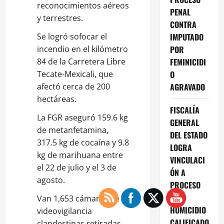
reconocimientos aéreos
PENAL
y terrestres.
CONTRA
⁠Se logró sofocar el
IMPUTADO
incendio en el kilómetro
POR
84 de la Carretera Libre
FEMINICIDI
Tecate-Mexicali, que
O
afectó cerca de 200
AGRAVADO
hectáreas.
FISCALÍA
⁠La FGR aseguró 159.6 kg
GENERAL
de metanfetamina,
DEL ESTADO
317.5 kg de cocaína y 9.8
LOGRA
kg de marihuana entre
VINCULACI
el 22 de julio y el 3 de
ÓN A
agosto.
PROCESO
POR
⁠Van 1,653 cámaras de
HOMICIDIO
videovigilancia
CALIFICADO
clandestinas retiradas