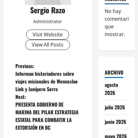
Sergio Razo
No hay
comentarios
Administrator
que
mostrar.
Visit Website
View All Posts
P
Previous:
ARCHIVO
Informan historiadores sobre
o
viajes misionales de Wenceslao
agosto
Link y Junípero Serra
s
2026
Next:
t
PRESENTA GOBIERNO DE
julio 2026
MARINA DEL PILAR ESTRATEGIA
n
ESTATAL PARA COMBATIR LA
junio 2026
EXTORSIÓN EN BC
a
mayo 2026