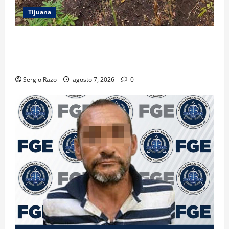
Tijuana
DENUNCIA CIUDADANA PERMITE LOCALIZAR
PLANTÍO; SE ASEGURARON MÁS DE 16 MIL PLANTAS
DE MARIHUANA
Sergio Razo
agosto 7, 2026
0