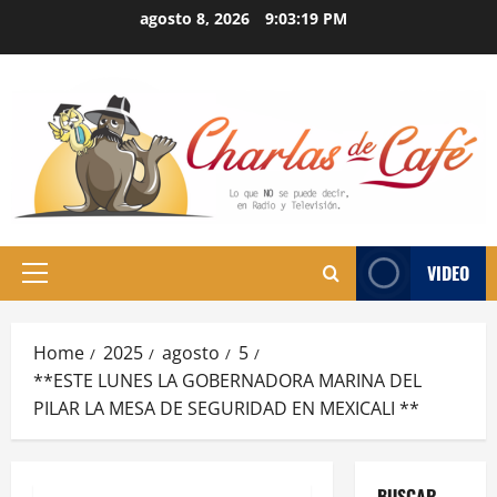
Skip
agosto 8, 2026
9:03:19 PM
to
content
VIDEO
Primary
Menu
Home
2025
agosto
5
**ESTE LUNES LA GOBERNADORA MARINA DEL
PILAR LA MESA DE SEGURIDAD EN MEXICALI **
BUSCAR