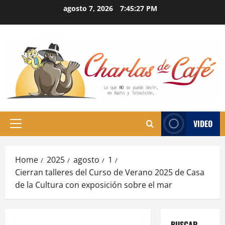
Skip
agosto 7, 2026
7:45:28 PM
to
content
VIDEO
Primary
Menu
Home
2025
agosto
1
Cierran talleres del Curso de Verano 2025 de Casa
de la Cultura con exposición sobre el mar
BUSCAR