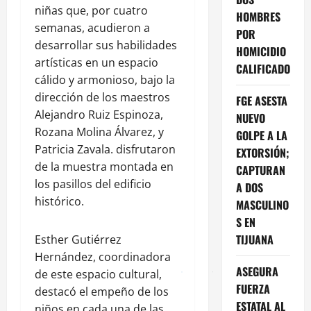
niñas que, por cuatro
HOMBRES
semanas, acudieron a
POR
desarrollar sus habilidades
HOMICIDIO
artísticas en un espacio
CALIFICADO
cálido y armonioso, bajo la
dirección de los maestros
FGE ASESTA
Alejandro Ruiz Espinoza,
NUEVO
Rozana Molina Álvarez, y
GOLPE A LA
Patricia Zavala. disfrutaron
EXTORSIÓN;
de la muestra montada en
CAPTURAN
los pasillos del edificio
A DOS
histórico.
MASCULINO
S EN
TIJUANA
Esther Gutiérrez
Hernández, coordinadora
ASEGURA
de este espacio cultural,
FUERZA
destacó el empeño de los
ESTATAL AL
niños en cada una de las