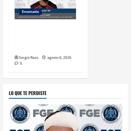
Ensenada
Es asegurado hombre por
probable posesión de droga
tras intervención preventiva
en Playa Ensenada
Sergio Razo
agosto 6, 2026
0
LO QUE TE PERDISTE