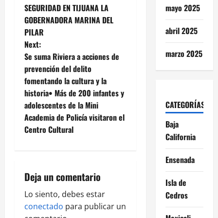
o
mayo 2025
SEGURIDAD EN TIJUANA LA
GOBERNADORA MARINA DEL
s
abril 2025
PILAR
t
Next:
marzo 2025
Se suma Riviera a acciones de
n
prevención del delito
fomentando la cultura y la
a
historia• Más de 200 infantes y
CATEGORÍAS
v
adolescentes de la Mini
Academia de Policía visitaron el
Baja
i
Centro Cultural
California
g
Ensenada
a
Deja un comentario
Isla de
t
Lo siento, debes estar
Cedros
i
conectado
para publicar un
Mexicali