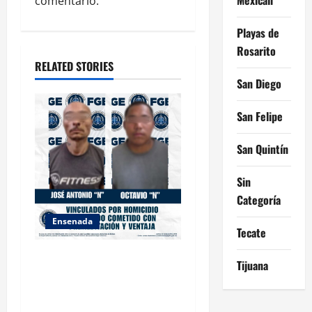
comentario.
o
Playas de
n
Rosarito
RELATED STORIES
San Diego
San Felipe
San Quintín
Sin
Categoría
Ensenada
Tecate
OBTIENE FISCALÍA
Tijuana
VINCULACIÓN A PROCESO
CONTRA DOS HOMBRES
POR HOMICIDIO