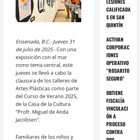
LESIONES
CALIFICADA
S EN SAN
QUINTÍN
ACTIVAN
Ensenada, B.C.- Jueves 31
CORPORAC
de julio de 2025.-
Con una
IONES
exposición con el mar
OPERATIVO
como tema central, este
“ROSARITO
jueves se llevó a cabo la
SEGURO”
clausura de los talleres de
Artes Plásticas como parte
OBTIENE
del Curso de Verano 2025,
FISCALÍA
de la Casa de la Cultura
VINCULACI
“Profr. Miguel de Anda
ÓN A
Jacobsen”.
PROCESO
CONTRA
Familiares de los niños y
DOS