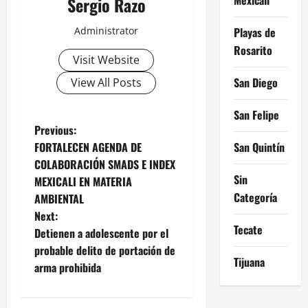
Sergio Razo
Playas de
Administrator
Rosarito
Visit Website
San Diego
View All Posts
San Felipe
P
Previous:
San Quintín
FORTALECEN AGENDA DE
o
COLABORACIÓN SMADS E INDEX
Sin
MEXICALI EN MATERIA
s
Categoría
AMBIENTAL
t
Next:
Tecate
Detienen a adolescente por el
n
probable delito de portación de
Tijuana
arma prohibida
a