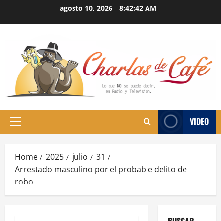
Skip
agosto 10, 2026
8:42:43 AM
to
content
VIDEO
Primary
Menu
Home
2025
julio
31
Arrestado masculino por el probable delito de
robo
BUSCAR