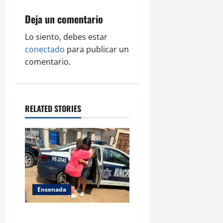
v
i
Deja un comentario
g
Lo siento, debes estar
conectado
para publicar un
a
comentario.
t
i
RELATED STORIES
o
n
Ensenada
Localiza Policía Municipal a