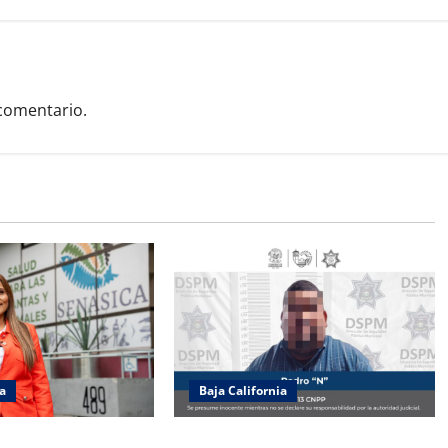
comentario.
ia
Baja California
dia Agatón
Recupera la DSPM vehículo con