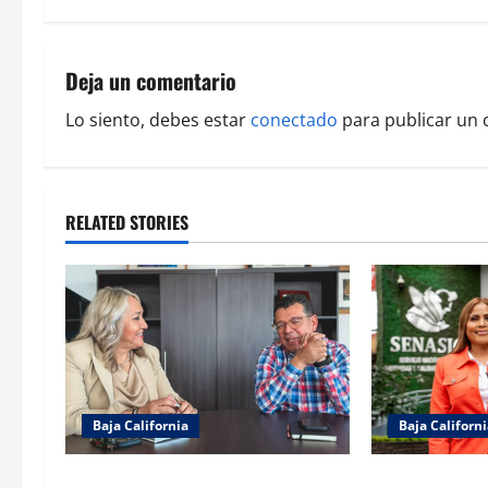
t
n
Deja un comentario
a
Lo siento, debes estar
conectado
para publicar un 
v
i
RELATED STORIES
g
a
t
i
o
Baja California
Baja Californ
n
REFUERZA COBACH BC
Gestiona Clau