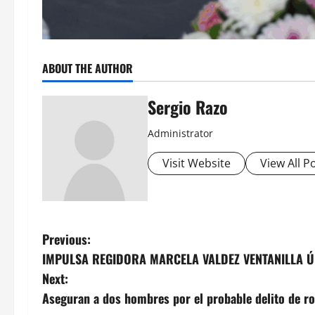
ABOUT THE AUTHOR
Sergio Razo
Administrator
Visit Website
View All P
P
Previous:
IMPULSA REGIDORA MARCELA VALDEZ VENTANILLA Ú
o
Next:
s
Aseguran a dos hombres por el probable delito de r