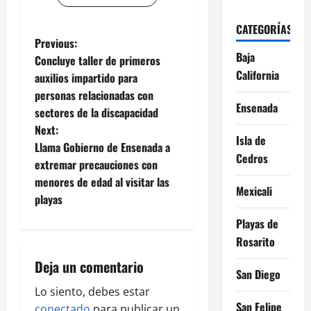
CATEGORÍAS
P
Previous:
Baja
Concluye taller de primeros
o
California
auxilios impartido para
personas relacionadas con
s
Ensenada
sectores de la discapacidad
t
Next:
Isla de
Llama Gobierno de Ensenada a
n
Cedros
extremar precauciones con
menores de edad al visitar las
a
Mexicali
playas
v
Playas de
Rosarito
i
Deja un comentario
g
San Diego
Lo siento, debes estar
a
San Felipe
conectado
para publicar un