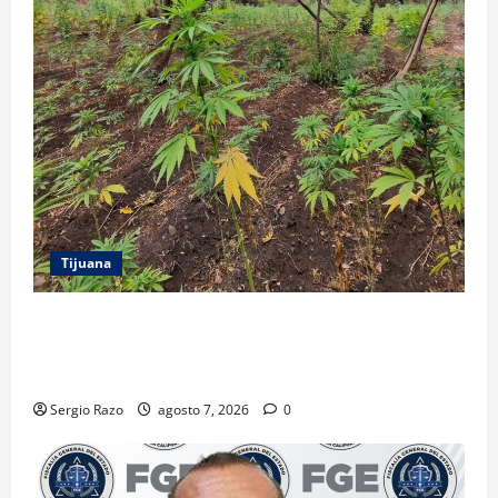
Tijuana
DENUNCIA CIUDADANA PERMITE LOCALIZAR
PLANTÍO; SE ASEGURARON MÁS DE 16 MIL PLANTAS
DE MARIHUANA
Sergio Razo
agosto 7, 2026
0