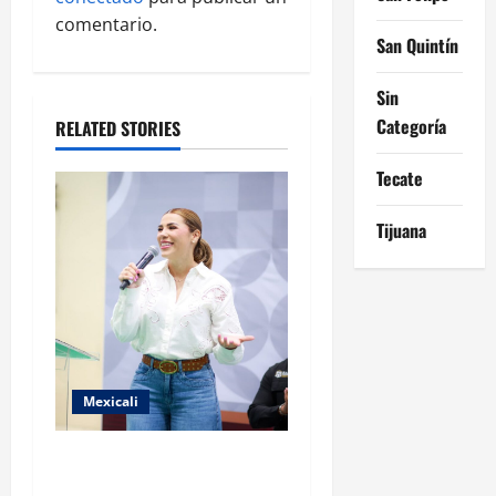
comentario.
t
San Quintín
i
Sin
Categoría
o
RELATED STORIES
n
Tecate
Tijuana
Mexicali
FORTALECE GOBIERNO DE
BAJA CALIFORNIA EL