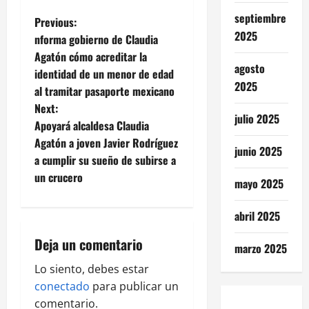
septiembre
P
Previous:
2025
nforma gobierno de Claudia
o
Agatón cómo acreditar la
agosto
identidad de un menor de edad
s
2025
al tramitar pasaporte mexicano
t
Next:
julio 2025
Apoyará alcaldesa Claudia
n
Agatón a joven Javier Rodríguez
junio 2025
a cumplir su sueño de subirse a
a
un crucero
mayo 2025
v
abril 2025
i
Deja un comentario
marzo 2025
g
Lo siento, debes estar
a
conectado
para publicar un
comentario.