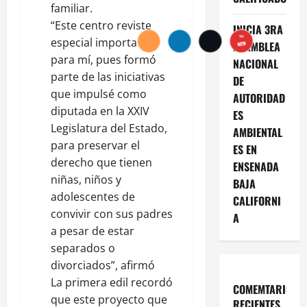
familiar.
“Este centro reviste
INICIA 3RA
especial importancia
ASAMBLEA
para mí, pues formó
NACIONAL
parte de las iniciativas
DE
que impulsé como
AUTORIDAD
diputada en la XXIV
ES
Legislatura del Estado,
AMBIENTAL
para preservar el
ES EN
derecho que tienen
ENSENADA
niñas, niños y
BAJA
adolescentes de
CALIFORNI
convivir con sus padres
A
a pesar de estar
separados o
divorciados”, afirmó
La primera edil recordó
COMEMTARIOS
que este proyecto que
RECIENTES