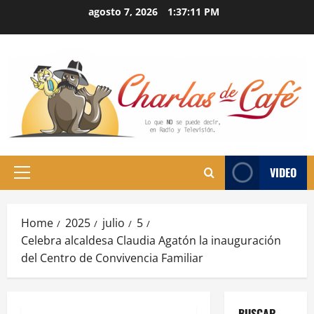
Skip
agosto 7, 2026
1:37:11 PM
to
content
VIDEO
Primary
Menu
Home
2025
julio
5
Celebra alcaldesa Claudia Agatón la inauguración
del Centro de Convivencia Familiar
BUSCAR