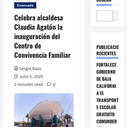
Ensenada
Celebra alcaldesa
Buscar
Claudia Agatón la
inauguración del
Centro de
PUBLICACIONES
Convivencia Familiar
RECIENTES
FORTALECE
Sergio Razo
GOBIERNO
julio 5, 2025
DE BAJA
2 minutes read
0
CALIFORNI
A EL
TRANSPORT
E ESCOLAR
GRATUITO
COMUNDER