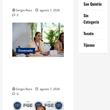
CALIFICADO
San Quintín
Sergio Razo
agosto 7, 2026
Sin
0
Categoría
Tecate
Tijuana
Ensenada
INICIA 3RA ASAMBLEA
NACIONAL DE AUTORIDADES
AMBIENTALES EN ENSENADA
BAJA CALIFORNIA
Sergio Razo
agosto 7, 2026
0