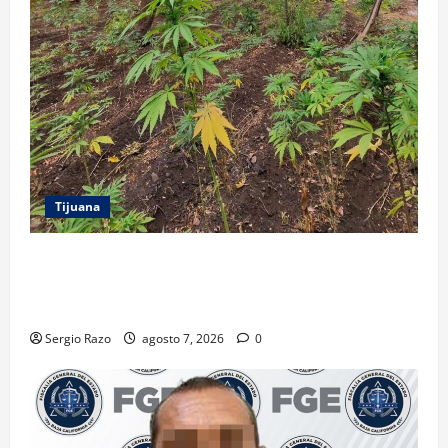
Tijuana
DENUNCIA CIUDADANA PERMITE LOCALIZAR
PLANTÍO; SE ASEGURARON MÁS DE 16 MIL PLANTAS
DE MARIHUANA
Sergio Razo
agosto 7, 2026
0