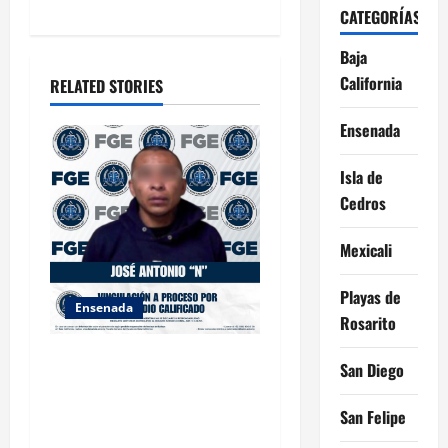
t
CATEGORÍAS
i
Baja
California
o
RELATED STORIES
n
Ensenada
Isla de
Cedros
Mexicali
Playas de
Ensenada
Rosarito
FISCALÍA GENERAL DEL
San Diego
ESTADO LOGRA
VINCULACIÓN A PROCESO
San Felipe
POR HOMICIDIO