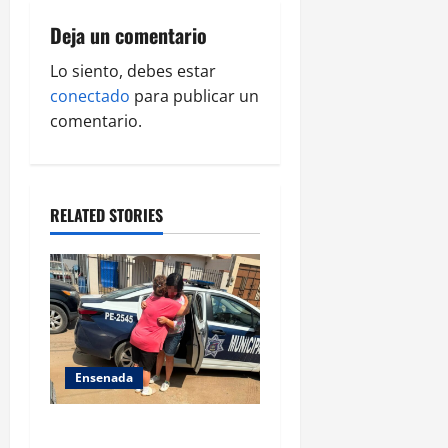
i
Deja un comentario
g
Lo siento, debes estar
conectado
para publicar un
a
comentario.
t
i
RELATED STORIES
o
n
Ensenada
Localiza Policía Municipal a