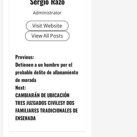
Sergio Razo
Administrator
Visit Website
View All Posts
P
Previous:
Detienen a un hombre por el
o
probable delito de allanamiento
de morada
s
Next:
t
CAMBIARÁN DE UBICACIÓN
TRES JUZGADOS CIVILESY DOS
n
FAMILIARES TRADICIONALES DE
ENSENADA
a
v