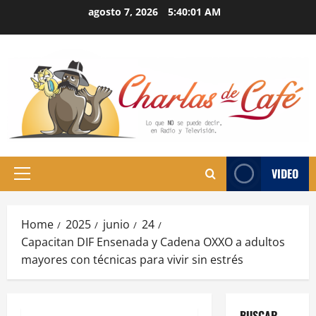
Skip
agosto 7, 2026
5:40:02 AM
to
content
VIDEO
Primary
Menu
Home
2025
junio
24
Capacitan DIF Ensenada y Cadena OXXO a adultos
mayores con técnicas para vivir sin estrés
BUSCAR