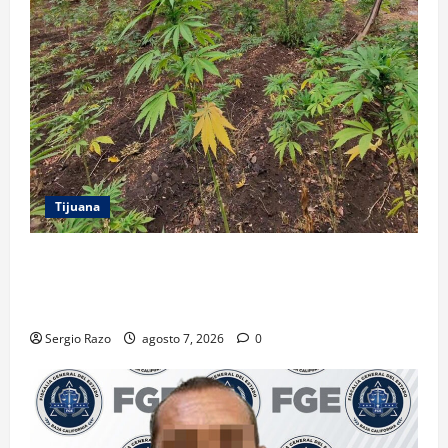
Tijuana
DENUNCIA CIUDADANA PERMITE LOCALIZAR
PLANTÍO; SE ASEGURARON MÁS DE 16 MIL PLANTAS
DE MARIHUANA
Sergio Razo
agosto 7, 2026
0