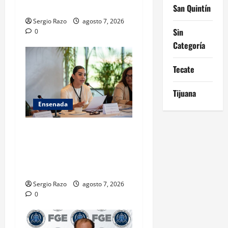
CALIFICADO
San Quintín
Sergio Razo
agosto 7, 2026
Sin
0
Categoría
Tecate
Tijuana
Ensenada
INICIA 3RA ASAMBLEA
NACIONAL DE AUTORIDADES
AMBIENTALES EN ENSENADA
BAJA CALIFORNIA
Sergio Razo
agosto 7, 2026
0