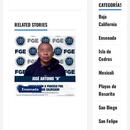
t
CATEGORÍAS
i
Baja
California
o
RELATED STORIES
n
Ensenada
Isla de
Cedros
Mexicali
Playas de
Ensenada
Rosarito
FISCALÍA GENERAL DEL
San Diego
ESTADO LOGRA
VINCULACIÓN A PROCESO
San Felipe
POR HOMICIDIO