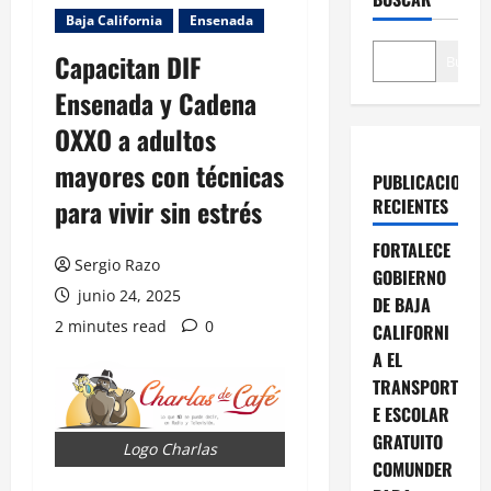
Baja California
Ensenada
Capacitan DIF
Buscar
Ensenada y Cadena
OXXO a adultos
mayores con técnicas
PUBLICACIONES
para vivir sin estrés
RECIENTES
FORTALECE
Sergio Razo
GOBIERNO
junio 24, 2025
DE BAJA
2 minutes read
0
CALIFORNI
A EL
TRANSPORT
E ESCOLAR
GRATUITO
Logo Charlas
COMUNDER