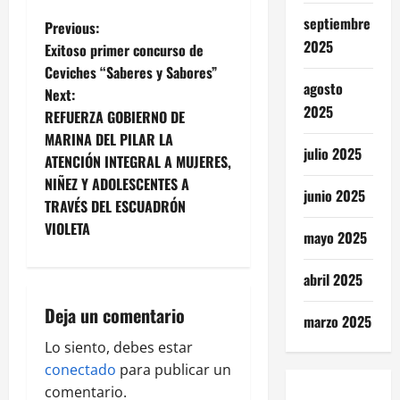
septiembre
P
Previous:
2025
Exitoso primer concurso de
o
Ceviches “Saberes y Sabores”
agosto
Next:
s
2025
REFUERZA GOBIERNO DE
t
MARINA DEL PILAR LA
julio 2025
ATENCIÓN INTEGRAL A MUJERES,
n
NIÑEZ Y ADOLESCENTES A
junio 2025
TRAVÉS DEL ESCUADRÓN
a
VIOLETA
mayo 2025
v
abril 2025
i
Deja un comentario
marzo 2025
g
Lo siento, debes estar
a
conectado
para publicar un
comentario.