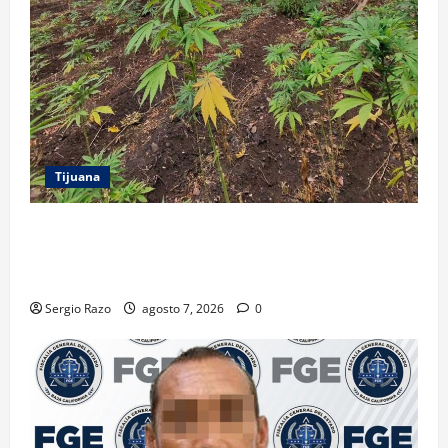
Tijuana
DENUNCIA CIUDADANA PERMITE LOCALIZAR
PLANTÍO; SE ASEGURARON MÁS DE 16 MIL PLANTAS
DE MARIHUANA
Sergio Razo
agosto 7, 2026
0