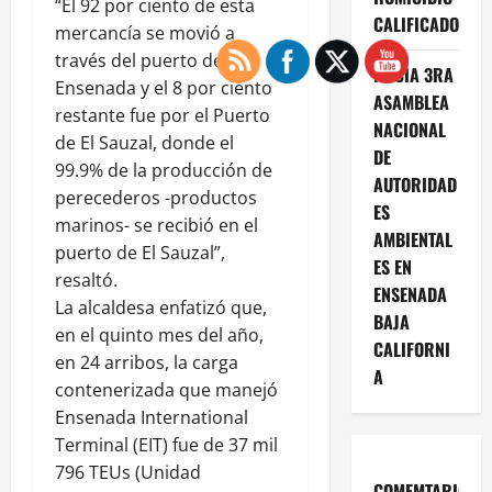
“El 92 por ciento de esta
CALIFICADO
mercancía se movió a
través del puerto de
INICIA 3RA
Ensenada y el 8 por ciento
ASAMBLEA
restante fue por el Puerto
NACIONAL
de El Sauzal, donde el
DE
99.9% de la producción de
AUTORIDAD
perecederos -productos
ES
marinos- se recibió en el
AMBIENTAL
puerto de El Sauzal”,
ES EN
resaltó.
ENSENADA
La alcaldesa enfatizó que,
BAJA
en el quinto mes del año,
CALIFORNI
en 24 arribos, la carga
A
contenerizada que manejó
Ensenada International
Terminal (EIT) fue de 37 mil
796 TEUs (Unidad
COMEMTARIOS