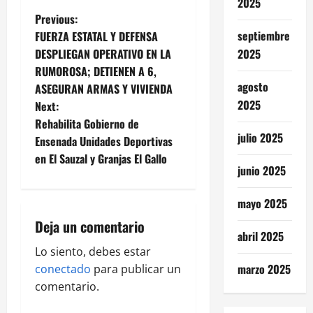
2025
P
Previous:
septiembre
FUERZA ESTATAL Y DEFENSA
o
DESPLIEGAN OPERATIVO EN LA
2025
RUMOROSA; DETIENEN A 6,
s
agosto
ASEGURAN ARMAS Y VIVIENDA
t
2025
Next:
Rehabilita Gobierno de
n
julio 2025
Ensenada Unidades Deportivas
en El Sauzal y Granjas El Gallo
a
junio 2025
v
mayo 2025
i
Deja un comentario
abril 2025
g
Lo siento, debes estar
marzo 2025
conectado
para publicar un
a
comentario.