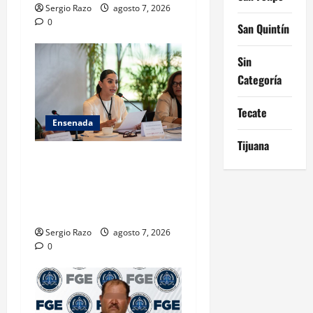
Sergio Razo
agosto 7, 2026
0
San Quintín
Sin
Categoría
Tecate
Ensenada
Tijuana
INICIA 3RA ASAMBLEA
NACIONAL DE AUTORIDADES
AMBIENTALES EN ENSENADA
BAJA CALIFORNIA
Sergio Razo
agosto 7, 2026
0