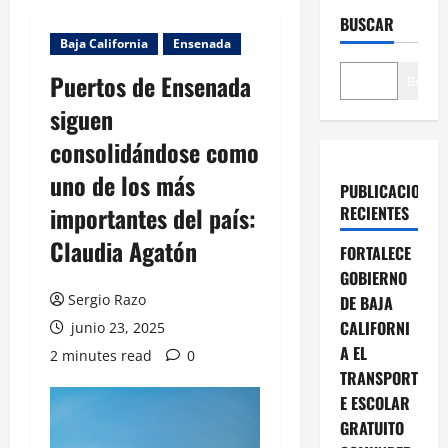
BUSCAR
Baja California
Ensenada
Puertos de Ensenada
Buscar
siguen
consolidándose como
uno de los más
PUBLICACIONES
importantes del país:
RECIENTES
Claudia Agatón
FORTALECE
GOBIERNO
Sergio Razo
DE BAJA
CALIFORNI
junio 23, 2025
A EL
2 minutes read
0
TRANSPORT
E ESCOLAR
GRATUITO