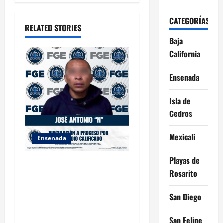
t
i
CATEGORÍAS
RELATED STORIES
o
Baja
California
n
Ensenada
Isla de
Cedros
Mexicali
Ensenada
Playas de
FISCALÍA GENERAL DEL
Rosarito
ESTADO LOGRA
VINCULACIÓN A PROCESO
San Diego
POR HOMICIDIO
CALIFICADO
San Felipe