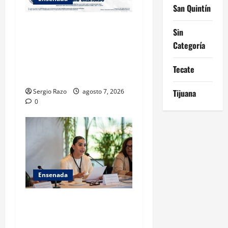
San Quintín
FISCALÍA GENERAL DEL
Sin
ESTADO LOGRA
Categoría
VINCULACIÓN A PROCESO
POR HOMICIDIO
Tecate
CALIFICADO
Tijuana
Sergio Razo
agosto 7, 2026
0
Ensenada
INICIA 3RA ASAMBLEA
NACIONAL DE AUTORIDADES
AMBIENTALES EN ENSENADA