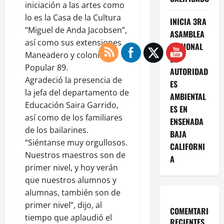
iniciación a las artes como
lo es la Casa de la Cultura
INICIA 3RA
“Miguel de Anda Jacobsen”,
ASAMBLEA
así como sus extensiones
NACIONAL
Maneadero y colonia
DE
Popular 89.
AUTORIDAD
Agradeció la presencia de
ES
la jefa del departamento de
AMBIENTAL
Educación Saira Garrido,
ES EN
así como de los familiares
ENSENADA
de los bailarines.
BAJA
“Siéntanse muy orgullosos.
CALIFORNI
Nuestros maestros son de
A
primer nivel, y hoy verán
que nuestros alumnos y
alumnas, también son de
primer nivel”, dijo, al
COMEMTARIOS
tiempo que aplaudió el
RECIENTES