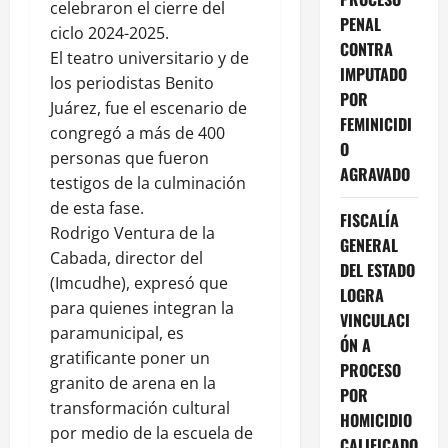
celebraron el cierre del
PENAL
ciclo 2024-2025.
CONTRA
El teatro universitario y de
IMPUTADO
los periodistas Benito
POR
Juárez, fue el escenario de
FEMINICIDI
congregó a más de 400
O
personas que fueron
AGRAVADO
testigos de la culminación
de esta fase.
FISCALÍA
Rodrigo Ventura de la
GENERAL
Cabada, director del
DEL ESTADO
(Imcudhe), expresó que
LOGRA
para quienes integran la
VINCULACI
paramunicipal, es
ÓN A
gratificante poner un
PROCESO
granito de arena en la
POR
transformación cultural
HOMICIDIO
por medio de la escuela de
CALIFICADO