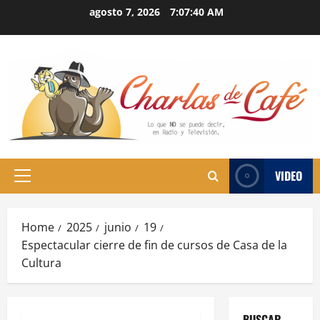
Skip
agosto 7, 2026
7:07:41 AM
to
content
VIDEO
Primary
Menu
Home
2025
junio
19
Espectacular cierre de fin de cursos de Casa de la
Cultura
BUSCAR