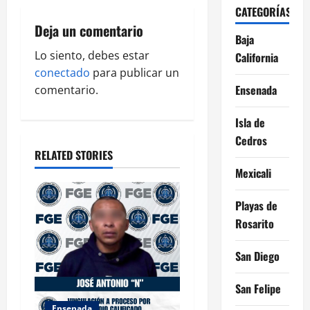
CATEGORÍAS
g
Deja un comentario
Baja
a
Lo siento, debes estar
California
conectado
para publicar un
t
Ensenada
comentario.
i
Isla de
o
Cedros
RELATED STORIES
n
Mexicali
Playas de
Rosarito
San Diego
San Felipe
Ensenada