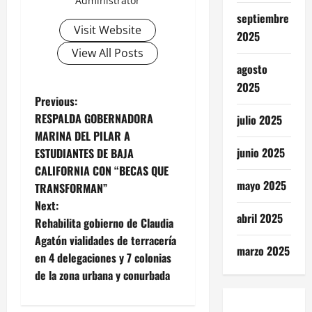
Administrator
septiembre
Visit Website
2025
View All Posts
agosto
2025
P
Previous:
RESPALDA GOBERNADORA
julio 2025
o
MARINA DEL PILAR A
junio 2025
ESTUDIANTES DE BAJA
s
CALIFORNIA CON “BECAS QUE
mayo 2025
t
TRANSFORMAN”
Next:
n
abril 2025
Rehabilita gobierno de Claudia
Agatón vialidades de terracería
a
marzo 2025
en 4 delegaciones y 7 colonias
v
de la zona urbana y conurbada
i