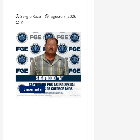
BAJA CALIFORNIA
Sergio Razo
agosto 7, 2026
0
Ensenada
LOGRA FISCALÍA
CUMPLIMENTAR ORDEN DE
APREHENSIÓN POR ABUSO
SEXUAL AGRAVADO CONTRA
MENOR DE CATORCE AÑOS