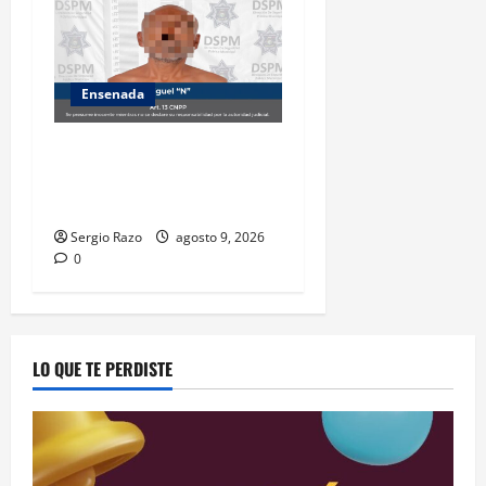
Ensenada
Atiende Policía Municipal
reporte y detiene a hombre
por probable allanamiento
Sergio Razo
agosto 9, 2026
0
LO QUE TE PERDISTE