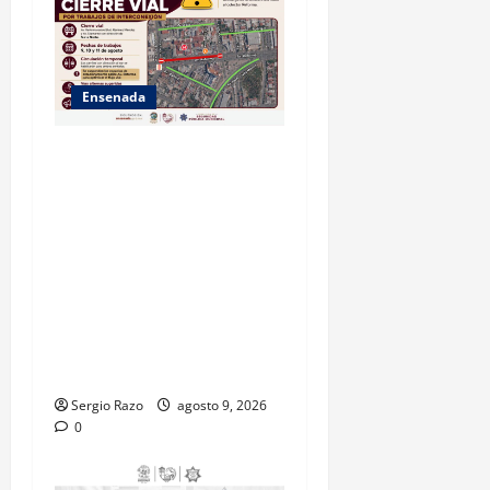
Ensenada
La Dirección de Seguridad
Pública Municipal informa
que, por trabajos de la
CESPE, del 9 al 11 de agosto
se cerrará temporalmente la
avenida Reforma, entre el
bulevar Ramírez Méndez y la
avenida Diamante, en
sentido sur-norte.
Sergio Razo
agosto 9, 2026
0