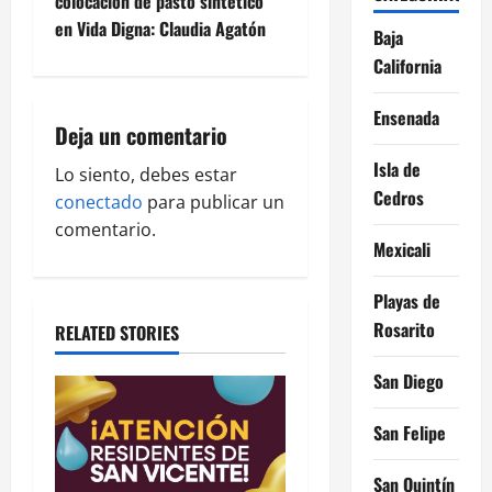
colocación de pasto sintético
n
en Vida Digna: Claudia Agatón
Baja
a
California
v
Ensenada
Deja un comentario
i
Isla de
Lo siento, debes estar
Cedros
g
conectado
para publicar un
comentario.
a
Mexicali
t
Playas de
Rosarito
RELATED STORIES
i
San Diego
o
San Felipe
n
San Quintín