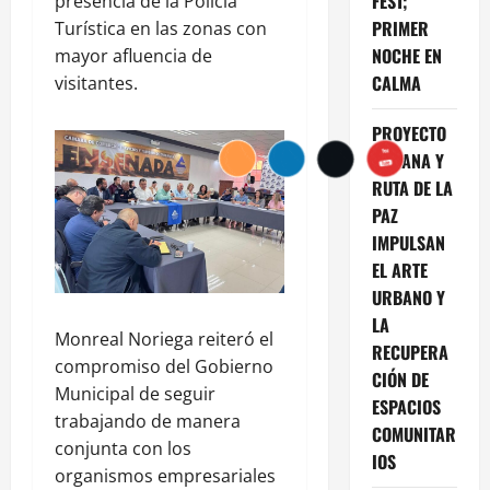
FEST;
presencia de la Policía
PRIMER
Turística en las zonas con
NOCHE EN
mayor afluencia de
CALMA
visitantes.
PROYECTO
TIJUANA Y
RUTA DE LA
PAZ
IMPULSAN
EL ARTE
URBANO Y
LA
Monreal Noriega reiteró el
RECUPERA
compromiso del Gobierno
CIÓN DE
Municipal de seguir
ESPACIOS
trabajando de manera
COMUNITAR
conjunta con los
IOS
organismos empresariales