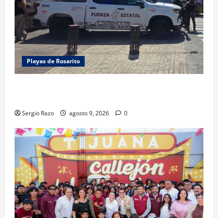
Playas de Rosarito
FUERZA ESTATAL APOYA VIGILANCIA EN BAJA BEACH
FEST; PRIMER NOCHE EN CALMA
Sergio Razo
agosto 9, 2026
0