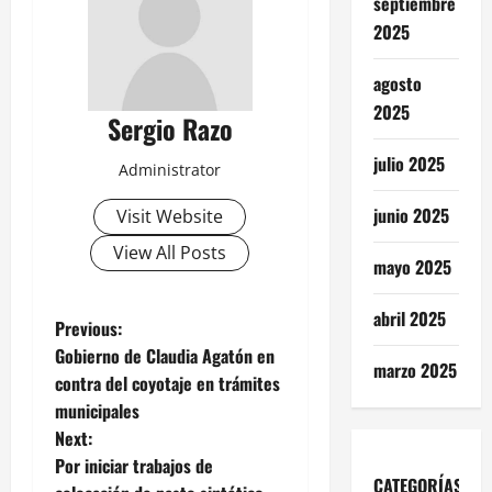
septiembre
2025
agosto
2025
Sergio Razo
julio 2025
Administrator
junio 2025
Visit Website
View All Posts
mayo 2025
abril 2025
P
Previous:
Gobierno de Claudia Agatón en
marzo 2025
o
contra del coyotaje en trámites
municipales
s
Next:
t
Por iniciar trabajos de
CATEGORÍAS