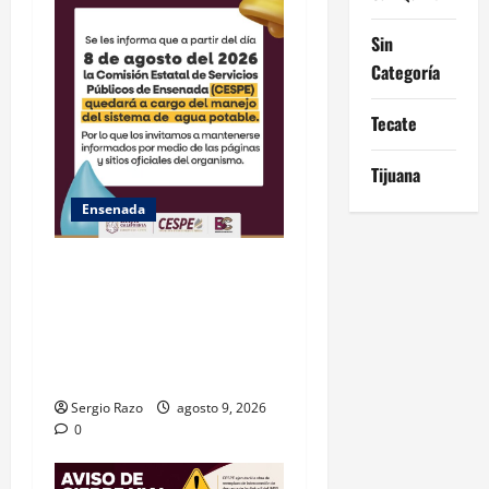
Sin
Categoría
Tecate
Tijuana
Ensenada
GARANTIZA GOBIERNO DE
BAJA CALIFORNIA ACCESO
AL AGUA EN SAN VICENTE
CON OPERACIÓN DIRECTA
DE CESPE
Sergio Razo
agosto 9, 2026
0