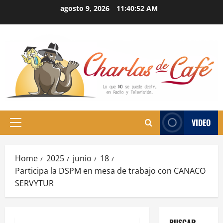
Skip
agosto 9, 2026
11:40:53 AM
to
content
VIDEO
Primary
Menu
Home
2025
junio
18
Participa la DSPM en mesa de trabajo con CANACO
SERVYTUR
BUSCAR