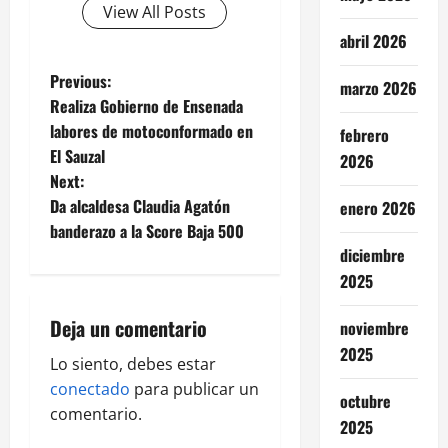
View All Posts
abril 2026
P
Previous:
marzo 2026
Realiza Gobierno de Ensenada
o
labores de motoconformado en
febrero
El Sauzal
2026
s
Next:
t
Da alcaldesa Claudia Agatón
enero 2026
banderazo a la Score Baja 500
n
diciembre
2025
a
Deja un comentario
noviembre
v
2025
Lo siento, debes estar
i
conectado
para publicar un
octubre
g
comentario.
2025