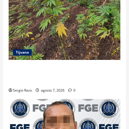
Tijuana
DENUNCIA CIUDADANA PERMITE LOCALIZAR
PLANTÍO; SE ASEGURARON MÁS DE 16 MIL PLANTAS
DE MARIHUANA
Sergio Razo
agosto 7, 2026
0