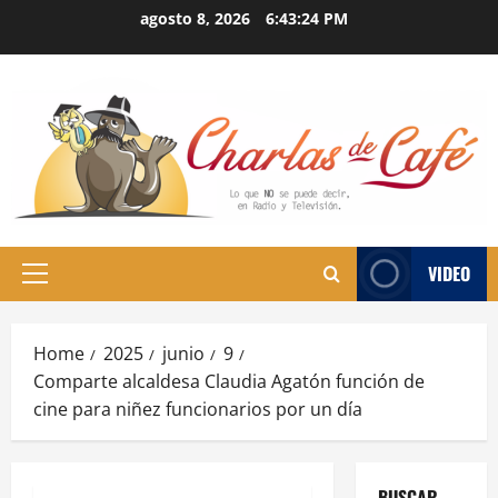
Skip
agosto 8, 2026
6:43:25 PM
to
content
VIDEO
Primary
Menu
Home
2025
junio
9
Comparte alcaldesa Claudia Agatón función de
cine para niñez funcionarios por un día
BUSCAR