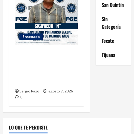
San Quintín
Sin
Categoría
Ensenada
Tecate
LOGRA FISCALÍA
Tijuana
CUMPLIMENTAR ORDEN DE
APREHENSIÓN POR ABUSO
SEXUAL AGRAVADO CONTRA
MENOR DE CATORCE AÑOS
Sergio Razo
agosto 7, 2026
0
LO QUE TE PERDISTE