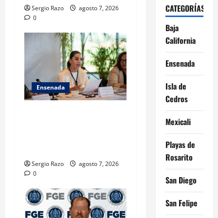
CATEGORÍAS
Sergio Razo
agosto 7, 2026
0
Baja
California
Ensenada
Isla de
Ensenada
Cedros
INICIA 3RA ASAMBLEA
Mexicali
NACIONAL DE AUTORIDADES
AMBIENTALES EN ENSENADA
Playas de
BAJA CALIFORNIA
Rosarito
Sergio Razo
agosto 7, 2026
0
San Diego
San Felipe