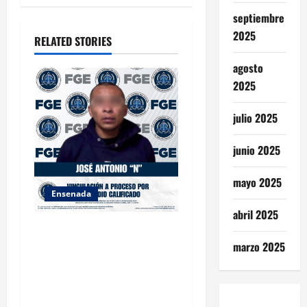
a
septiembre
t
2025
RELATED STORIES
i
agosto
2025
o
julio 2025
n
junio 2025
mayo 2025
Ensenada
abril 2025
FISCALÍA GENERAL DEL
ESTADO LOGRA
marzo 2025
VINCULACIÓN A PROCESO
POR HOMICIDIO
CALIFICADO