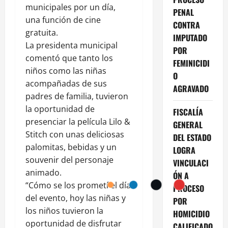
municipales por un día,
PENAL
una función de cine
CONTRA
gratuita.
IMPUTADO
La presidenta municipal
POR
comentó que tanto los
FEMINICIDI
niños como las niñas
O
acompañadas de sus
AGRAVADO
padres de familia, tuvieron
la oportunidad de
FISCALÍA
presenciar la película Lilo &
GENERAL
Stitch con unas deliciosas
DEL ESTADO
palomitas, bebidas y un
LOGRA
souvenir del personaje
VINCULACI
animado.
ÓN A
“Cómo se los prometí el día
PROCESO
del evento, hoy las niñas y
POR
los niños tuvieron la
HOMICIDIO
oportunidad de disfrutar
CALIFICADO