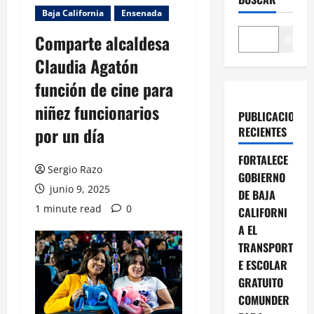
Baja California
Ensenada
Comparte alcaldesa
Buscar
Claudia Agatón
función de cine para
niñez funcionarios
PUBLICACIONES
por un día
RECIENTES
FORTALECE
Sergio Razo
GOBIERNO
junio 9, 2025
DE BAJA
1 minute read
0
CALIFORNI
A EL
TRANSPORT
E ESCOLAR
GRATUITO
COMUNDER