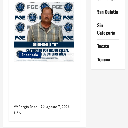
San Quintín
Sin
Categoría
Tecate
Ensenada
Tijuana
LOGRA FISCALÍA
CUMPLIMENTAR ORDEN DE
APREHENSIÓN POR ABUSO
SEXUAL AGRAVADO CONTRA
MENOR DE CATORCE AÑOS
Sergio Razo
agosto 7, 2026
0