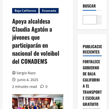
BUSCAR
Baja California
Ensenada
Apoya alcaldesa
Buscar
Claudia Agatón a
jóvenes que
participarán en
PUBLICACIONES
nacional de voleibol
RECIENTES
del CONADEMS
FORTALECE
GOBIERNO
Sergio Razo
DE BAJA
CALIFORNI
junio 4, 2025
A EL
2 minutes read
0
TRANSPORT
E ESCOLAR
GRATUITO