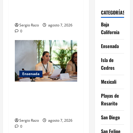
VINCULACIÓN A PROCESO
POR HOMICIDIO
CATEGORÍAS
CALIFICADO
Baja
Sergio Razo
agosto 7, 2026
California
0
Ensenada
Isla de
Cedros
Ensenada
Mexicali
INICIA 3RA ASAMBLEA
Playas de
NACIONAL DE AUTORIDADES
Rosarito
AMBIENTALES EN ENSENADA
BAJA CALIFORNIA
San Diego
Sergio Razo
agosto 7, 2026
0
San Felipe