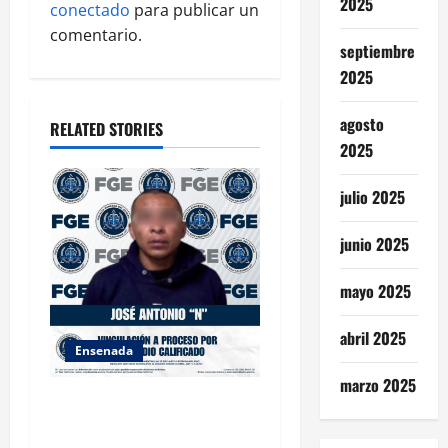
2025
conectado
para publicar un
a
comentario.
septiembre
t
2025
i
agosto
RELATED STORIES
2025
o
n
julio 2025
junio 2025
mayo 2025
abril 2025
Ensenada
marzo 2025
FISCALÍA GENERAL DEL
ESTADO LOGRA