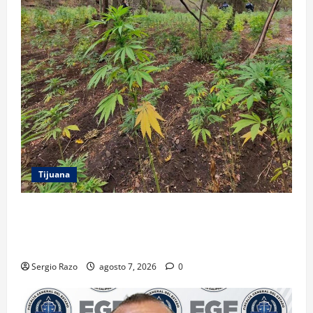
Tijuana
DENUNCIA CIUDADANA PERMITE LOCALIZAR
PLANTÍO; SE ASEGURARON MÁS DE 16 MIL PLANTAS
DE MARIHUANA
Sergio Razo
agosto 7, 2026
0