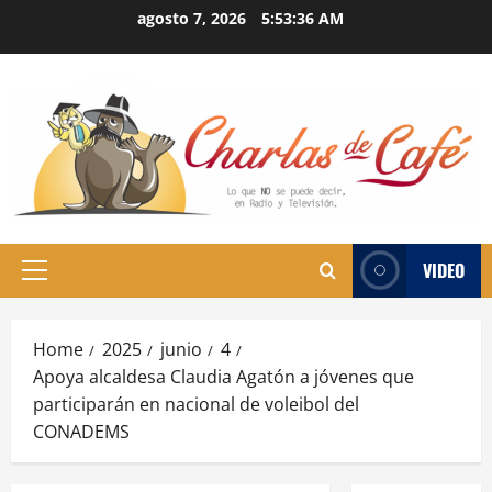
Skip
agosto 7, 2026
5:53:37 AM
to
content
VIDEO
Primary
Menu
Home
2025
junio
4
Apoya alcaldesa Claudia Agatón a jóvenes que
participarán en nacional de voleibol del
CONADEMS