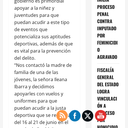
gobierno es primordial
PROCESO
apoyar a la niñez y
PENAL
juventudes para que
CONTRA
puedan acudir a este tipo
IMPUTADO
de eventos que
POR
potencializa sus aptitudes
FEMINICIDI
deportivas, además de que
O
es vital para la prevención
AGRAVADO
del delito.
“Nos contactó la madre de
FISCALÍA
familia de una de las
GENERAL
jóvenes, la señora Ileana
DEL ESTADO
Ibarra y decidimos
LOGRA
apoyarles con vuelos y
VINCULACI
uniformes para que
ÓN A
puedan acudir a la justa
PROCESO
deportiva que se realizará
POR
del 16 al 21 de junio en el
HOMICIDIO