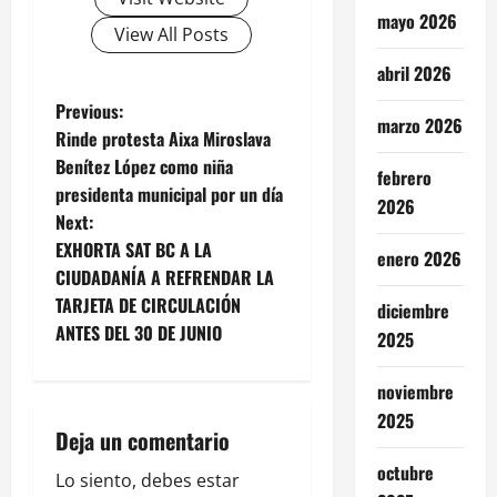
mayo 2026
View All Posts
abril 2026
P
Previous:
marzo 2026
Rinde protesta Aixa Miroslava
o
Benítez López como niña
febrero
presidenta municipal por un día
s
2026
Next:
t
EXHORTA SAT BC A LA
enero 2026
CIUDADANÍA A REFRENDAR LA
n
TARJETA DE CIRCULACIÓN
diciembre
ANTES DEL 30 DE JUNIO
2025
a
v
noviembre
2025
i
Deja un comentario
octubre
g
Lo siento, debes estar