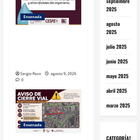
septiembre
2025
Ensenada
agosto
2025
GARANTIZA GOBIERNO DE
BAJA CALIFORNIA ACCESO
julio 2025
AL AGUA EN SAN VICENTE
CON OPERACIÓN DIRECTA
junio 2025
DE CESPE
Sergio Razo
agosto 9, 2026
mayo 2025
0
abril 2025
marzo 2025
Ensenada
CATEGORÍAS