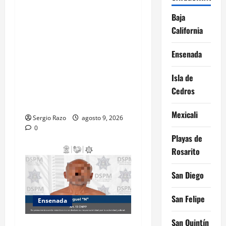
La Dirección de Seguridad
Pública Municipal informa
Baja
que, por trabajos de la
California
CESPE, del 9 al 11 de agosto
se cerrará temporalmente la
Ensenada
avenida Reforma, entre el
Isla de
bulevar Ramírez Méndez y la
avenida Diamante, en
Cedros
sentido sur-norte.
Mexicali
Sergio Razo
agosto 9, 2026
0
Playas de
Rosarito
San Diego
San Felipe
Ensenada
San Quintín