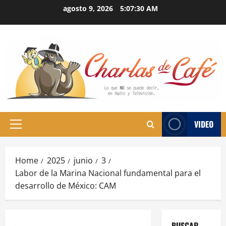
Skip
agosto 9, 2026
5:07:31 AM
to
content
VIDEO
Primary
Menu
Home
2025
junio
3
Labor de la Marina Nacional fundamental para el
desarrollo de México: CAM
BUSCAR