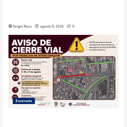
GARANTIZA GOBIERNO DE BAJA CALIFORNIA ACCESO
AL AGUA EN SAN VICENTE CON OPERACIÓN DIRECTA
DE CESPE
Sergio Razo
agosto 9, 2026
0
Ensenada
La Dirección de Seguridad Pública Municipal
informa que, por trabajos de la CESPE, del 9 al 11 de