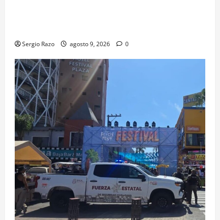
agosto se cerrará temporalmente la avenida
Reforma, entre el bulevar Ramírez Méndez y la
avenida Diamante, en sentido sur-norte.
Sergio Razo
agosto 9, 2026
0