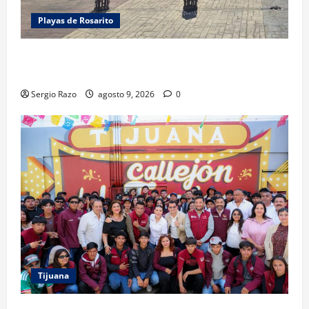
Playas de Rosarito
FUERZA ESTATAL APOYA VIGILANCIA EN BAJA BEACH
FEST; PRIMER NOCHE EN CALMA
Sergio Razo
agosto 9, 2026
0
Tijuana