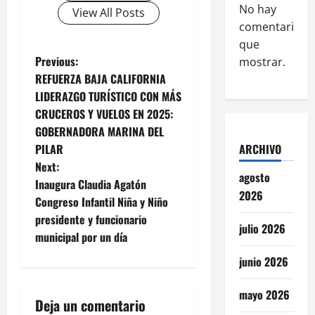
No hay
View All Posts
comentarios
que
P
Previous:
mostrar.
REFUERZA BAJA CALIFORNIA
o
LIDERAZGO TURÍSTICO CON MÁS
CRUCEROS Y VUELOS EN 2025:
s
GOBERNADORA MARINA DEL
t
PILAR
ARCHIVO
Next:
n
agosto
Inaugura Claudia Agatón
2026
Congreso Infantil Niña y Niño
a
presidente y funcionario
julio 2026
v
municipal por un día
junio 2026
i
mayo 2026
g
Deja un comentario