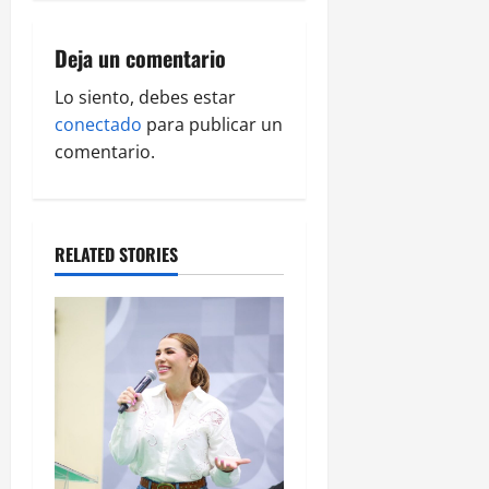
v
Deja un comentario
i
Lo siento, debes estar
g
conectado
para publicar un
comentario.
a
t
RELATED STORIES
i
o
n