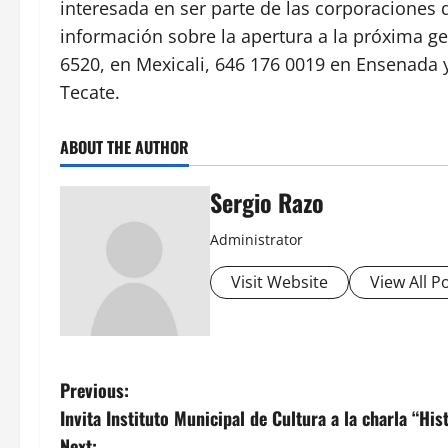
interesada en ser parte de las corporaciones 
información sobre la apertura a la próxima g
6520, en Mexicali, 646 176 0019 en Ensenada y
Tecate.
ABOUT THE AUTHOR
Sergio Razo
Administrator
Visit Website
View All P
P
Previous:
Invita Instituto Municipal de Cultura a la charla “His
o
Next: