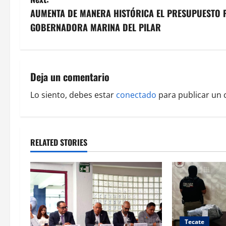
s
AUMENTA DE MANERA HISTÓRICA EL PRESUPUESTO P
GOBERNADORA MARINA DEL PILAR
t
n
a
Deja un comentario
v
Lo siento, debes estar
conectado
para publicar un 
i
g
RELATED STORIES
a
t
i
Tecate