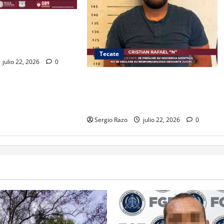
C VEHÍCULOS
 MÁS DE 600
 GRANADAS
Tecate
julio 22, 2026
0
DETIENE GRUPO PROTEO A “EL
CRIS”; LE ASEGURAN ARMA Y
ENVOLTORIOS CON DROGA
Sergio Razo
julio 22, 2026
0