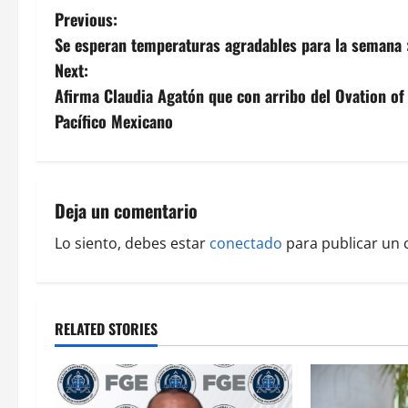
P
Previous:
Se esperan temperaturas agradables para la semana 
o
Next:
s
Afirma Claudia Agatón que con arribo del Ovation of
Pacífico Mexicano
t
n
a
Deja un comentario
v
Lo siento, debes estar
conectado
para publicar un 
i
g
RELATED STORIES
a
t