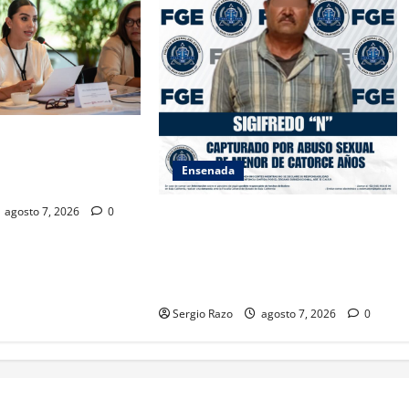
SAMBLEA NACIONAL
ES AMBIENTALES EN
Ensenada
A CALIFORNIA
agosto 7, 2026
0
LOGRA FISCALÍA CUMPLIMENTAR
ORDEN DE APREHENSIÓN POR
ABUSO SEXUAL AGRAVADO
CONTRA MENOR DE CATORCE AÑOS
Sergio Razo
agosto 7, 2026
0