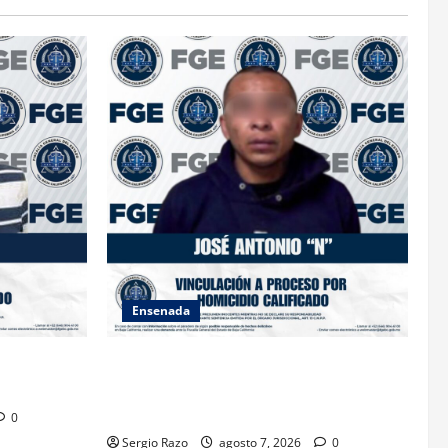
Ensenada
TRA
FISCALÍA GENERAL DEL ESTADO LOGRA
O AGRAVADO
VINCULACIÓN A PROCESO POR
HOMICIDIO CALIFICADO
0
Sergio Razo
agosto 7, 2026
0