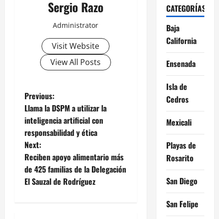
Sergio Razo
CATEGORÍAS
Administrator
Baja
California
Visit Website
View All Posts
Ensenada
Isla de
P
Previous:
Cedros
Llama la DSPM a utilizar la
o
inteligencia artificial con
Mexicali
responsabilidad y ética
s
Next:
Playas de
t
Reciben apoyo alimentario más
Rosarito
de 425 familias de la Delegación
n
San Diego
El Sauzal de Rodríguez
a
San Felipe