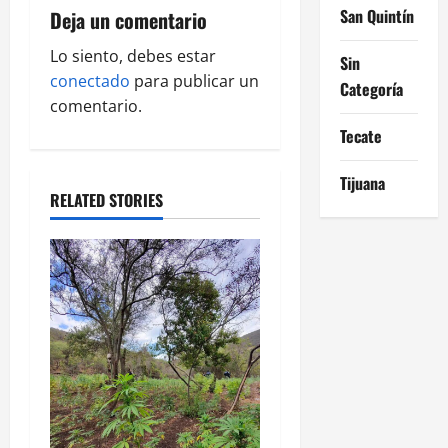
v
San Quintín
Deja un comentario
i
Lo siento, debes estar
Sin
g
conectado
para publicar un
Categoría
comentario.
a
Tecate
t
Tijuana
RELATED STORIES
i
o
n