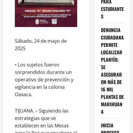
PARA
ESTUDIANTE
S
DENUNCIA
CIUDADANA
Sábado, 24 de mayo de
PERMITE
2025
LOCALIZAR
PLANTÍO;
• Los sujetos fueron
SE
sorprendidos durante un
ASEGURAR
operativo de prevención y
ON MÁS DE
vigilancia en la colonia
16 MIL
Oaxaca.
PLANTAS DE
MARIHUAN
TIJUANA. – Siguiendo las
A
estrategias que se
INICIA
establecen en las Mesas
PROCESO
para la Paz que encabeza el