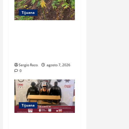
Tijuana
DENUNCIA CIUDADANA
PERMITE LOCALIZAR
PLANTÍO; SE ASEGURARON
MÁS DE 16 MIL PLANTAS DE
MARIHUANA
Sergio Razo
agosto 7, 2026
0
Tijuana
ASEGURAN FESC Y FGR A
HOMBRE EN POSESIÓN DE