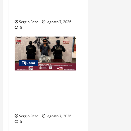
UN FUSIL DURANTE
PATRULLAJE PREVENTIVO
Sergio Razo
agosto 7, 2026
0
Tijuana
DETIENE FUERZA ESTATAL A
SUJETO POR USURPACIÓN
DE FUNCIONES Y CONTAR
CON TRES ÓRDENES DE
APREHENSIÓN VIGENTES
Sergio Razo
agosto 7, 2026
0