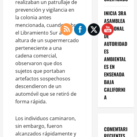
realizaban un patrullaje de
prevención y vigilancia en
INICIA 3RA
la colonia antes
ASAMBLEA
mencionada, cuando sobre
NACIONAL
el Libramiento Sur a la
DE
altura de un supermercado
AUTORIDAD
perteneciente a una
ES
cadena comercial,
AMBIENTAL
observaron que dos
ES EN
sujetos que portaban
ENSENADA
artefactos sospechosos
BAJA
descendieron de un
CALIFORNI
automóvil que se retiró de
A
forma rápida.
Los individuos caminaron,
sin embargo, fueron
COMEMTARIOS
alcanzados rápidamente y
RECIENTES