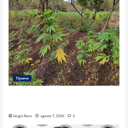
Tijuana
DENUNCIA CIUDADANA PERMITE LOCALIZAR
PLANTÍO; SE ASEGURARON MÁS DE 16 MIL PLANTAS
DE MARIHUANA
Sergio Razo
agosto 7, 2026
0