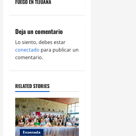
v
FUEGO EN TIJUANA
i
g
Deja un comentario
a
Lo siento, debes estar
conectado
para publicar un
t
comentario.
i
o
RELATED STORIES
n
Ensenada