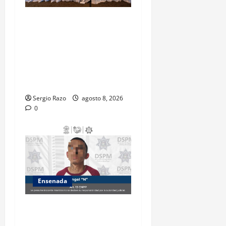
ACUERDAN AUTORIDADES
AMBIENTALES DE TODO EL
PAÍS FORTALECER
ESTRATEGIA DE
CONSERVACIÓN Y
RESTAURACIÓN
Sergio Razo
agosto 8, 2026
0
Ensenada
Detiene la DSPM a probable
responsable por presuntos