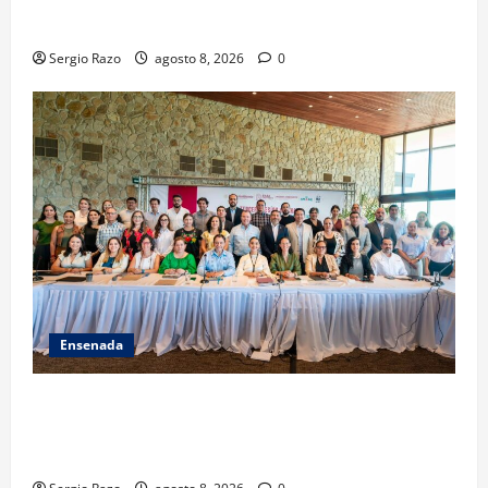
FORTALECIDA, CERTEZA AL MAGISTERIO Y APOYOS
SOCIALES
Sergio Razo
agosto 8, 2026
0
Ensenada
ACUERDAN AUTORIDADES AMBIENTALES DE TODO EL
PAÍS FORTALECER ESTRATEGIA DE CONSERVACIÓN Y
RESTAURACIÓN