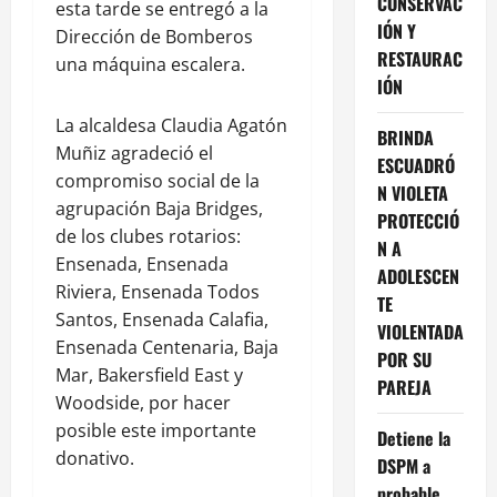
CONSERVAC
esta tarde se entregó a la
IÓN Y
Dirección de Bomberos
RESTAURAC
una máquina escalera.
IÓN
La alcaldesa Claudia Agatón
BRINDA
Muñiz agradeció el
ESCUADRÓ
compromiso social de la
N VIOLETA
agrupación Baja Bridges,
PROTECCIÓ
de los clubes rotarios:
N A
Ensenada, Ensenada
ADOLESCEN
Riviera, Ensenada Todos
TE
Santos, Ensenada Calafia,
VIOLENTADA
Ensenada Centenaria, Baja
POR SU
Mar, Bakersfield East y
PAREJA
Woodside, por hacer
posible este importante
Detiene la
donativo.
DSPM a
probable