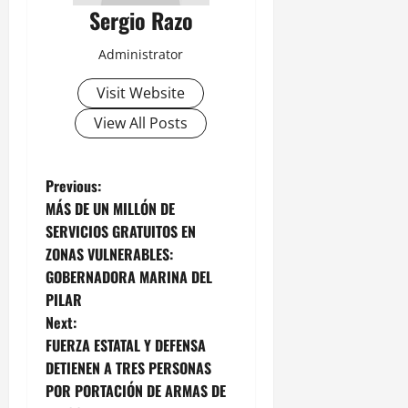
Sergio Razo
Administrator
Visit Website
View All Posts
P
Previous:
MÁS DE UN MILLÓN DE
o
SERVICIOS GRATUITOS EN
ZONAS VULNERABLES:
s
GOBERNADORA MARINA DEL
t
PILAR
Next:
n
FUERZA ESTATAL Y DEFENSA
DETIENEN A TRES PERSONAS
a
POR PORTACIÓN DE ARMAS DE