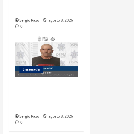
delitos contra la salud tras
intervención de tránsito
Sergio Razo
agosto 8, 2026
0
Ensenada
Es detenido masculino por
el probable delito de
violencia familiar en el
poblado Francisco Zarco
Sergio Razo
agosto 8, 2026
0