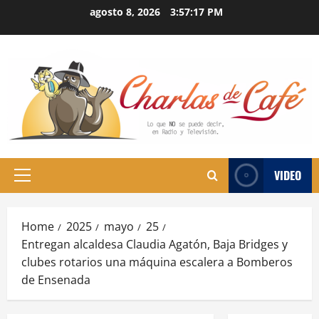
Skip
agosto 8, 2026
3:57:18 PM
to
content
VIDEO
Primary
Menu
Home
2025
mayo
25
Entregan alcaldesa Claudia Agatón, Baja Bridges y
clubes rotarios una máquina escalera a Bomberos
de Ensenada