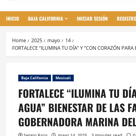
INICIO
BAJA CALIFORNIA
INICIAR SESIÓN
REGISTR
Home
2025
mayo
14
FORTALECE “ILUMINA TU DÍA” Y “CON CORAZÓN PARA 
Baja California
Mexicali
FORTALECE “ILUMINA TU DÍ
AGUA” BIENESTAR DE LAS F
GOBERNADORA MARINA DEL
Sergio Razo
mayo 14, 2025
3 minutes read
0