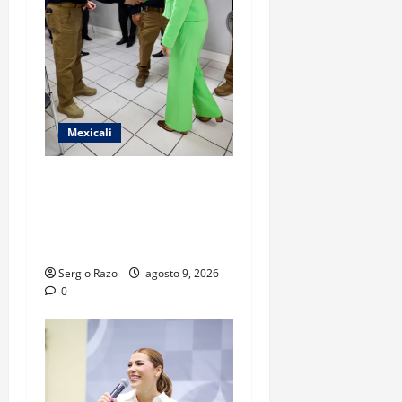
Mexicali
FISCAL GENERAL FORTALECE
ESTRUCTURA OPERATIVA
CON NUEVOS COMANDANTES
EN MEXICALI Y TECATE
Sergio Razo
agosto 9, 2026
0