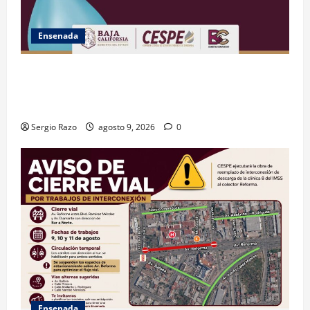
Ensenada
GARANTIZA GOBIERNO DE BAJA CALIFORNIA ACCESO
AL AGUA EN SAN VICENTE CON OPERACIÓN DIRECTA
DE CESPE
Sergio Razo
agosto 9, 2026
0
Ensenada