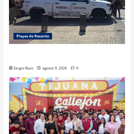
Playas de Rosarito
FUERZA ESTATAL APOYA VIGILANCIA EN BAJA BEACH
FEST; PRIMER NOCHE EN CALMA
Sergio Razo
agosto 9, 2026
0