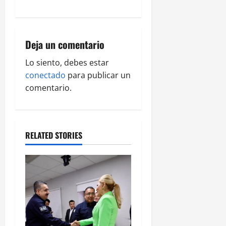
v
i
Deja un comentario
g
Lo siento, debes estar
a
conectado
para publicar un
comentario.
t
i
o
RELATED STORIES
n