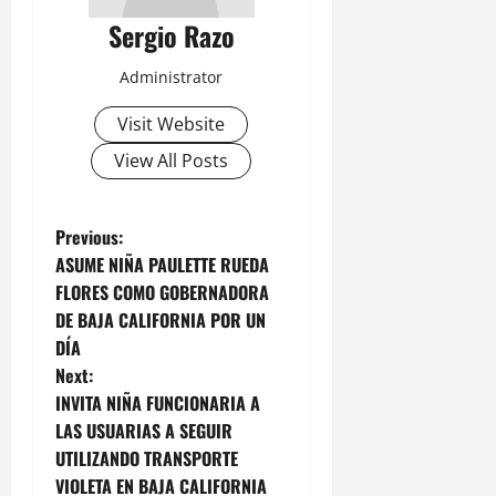
Sergio Razo
Administrator
Visit Website
View All Posts
P
Previous:
ASUME NIÑA PAULETTE RUEDA
o
FLORES COMO GOBERNADORA
DE BAJA CALIFORNIA POR UN
s
DÍA
t
Next:
INVITA NIÑA FUNCIONARIA A
n
LAS USUARIAS A SEGUIR
UTILIZANDO TRANSPORTE
a
VIOLETA EN BAJA CALIFORNIA